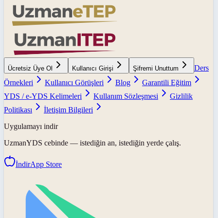
Ders
Ücretsiz Üye Ol
Kullanıcı Girişi
Şifremi Unuttum
Örnekleri
Kullanıcı Görüşleri
Blog
Garantili Eğitim
YDS / e-YDS Kelimeleri
Kullanım Sözleşmesi
Gizlilik
Politikası
İletişim Bilgileri
Uygulamayı indir
UzmanYDS
cebinde — istediğin an, istediğin yerde çalış.
İndir
App Store