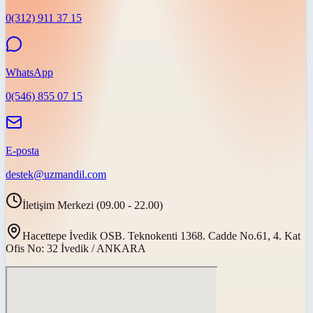
0(312) 911 37 15
WhatsApp
0(546) 855 07 15
E-posta
destek@uzmandil.com
İletişim Merkezi (09.00 - 22.00)
Hacettepe İvedik OSB. Teknokenti 1368. Cadde No.61, 4. Kat
Ofis No: 32 İvedik / ANKARA