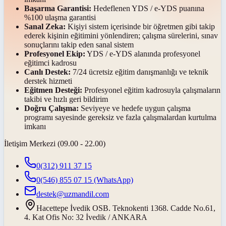
Başarma Garantisi:
Hedeflenen YDS / e-YDS puanına
%100 ulaşma garantisi
Sanal Zeka:
Kişiyi sistem içerisinde bir öğretmen gibi takip
ederek kişinin eğitimini yönlendiren; çalışma sürelerini, sınav
sonuçlarını takip eden sanal sistem
Profesyonel Ekip:
YDS / e-YDS alanında profesyonel
eğitimci kadrosu
Canlı Destek:
7/24 ücretsiz eğitim danışmanlığı ve teknik
derstek hizmeti
Eğitmen Desteği:
Profesyonel eğitim kadrosuyla çalışmaların
takibi ve hızlı geri bildirim
Doğru Çalışma:
Seviyeye ve hedefe uygun çalışma
programı sayesinde gereksiz ve fazla çalışmalardan kurtulma
imkanı
İletişim Merkezi (09.00 - 22.00)
0(312) 911 37 15
0(546) 855 07 15
(WhatsApp)
destek@uzmandil.com
Hacettepe İvedik OSB. Teknokenti 1368. Cadde No.61,
4. Kat Ofis No: 32 İvedik / ANKARA