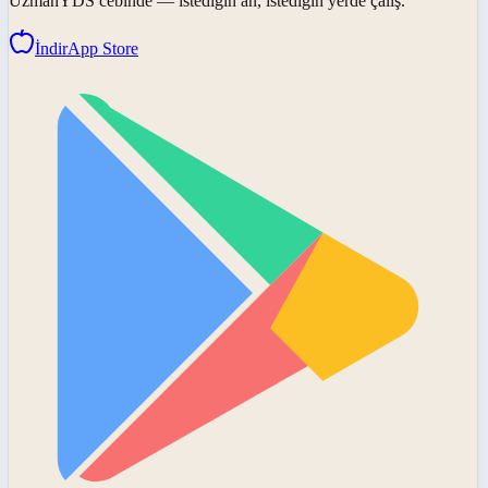
UzmanYDS
cebinde — istediğin an, istediğin yerde çalış.
İndir
App Store