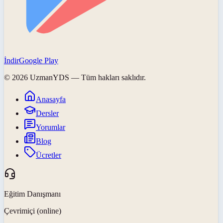
İndir
Google Play
©
2026
UzmanYDS
— Tüm hakları saklıdır.
Anasayfa
Dersler
Yorumlar
Blog
Ücretler
Eğitim Danışmanı
Çevrimiçi (online)