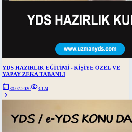
YDS HAZIRLIK EĞİTİMİ - KİŞİYE ÖZEL VE
YAPAY ZEKA TABANLI
30.07.2020
3.124