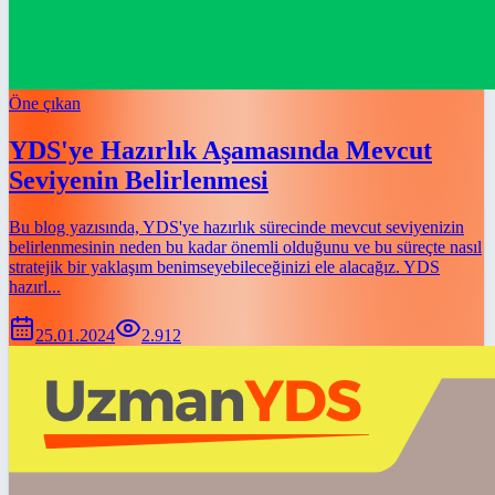
Öne çıkan
YDS'ye Hazırlık Aşamasında Mevcut
Seviyenin Belirlenmesi
Bu blog yazısında, YDS'ye hazırlık sürecinde mevcut seviyenizin
belirlenmesinin neden bu kadar önemli olduğunu ve bu süreçte nasıl
stratejik bir yaklaşım benimseyebileceğinizi ele alacağız. YDS
hazırl...
25.01.2024
2.912