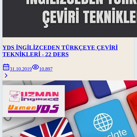
YDS İNGİLİZCEDEN TÜRKÇEYE ÇEVİRİ
TEKNİKLERİ - 22 DERS
31.10.2019
10.897