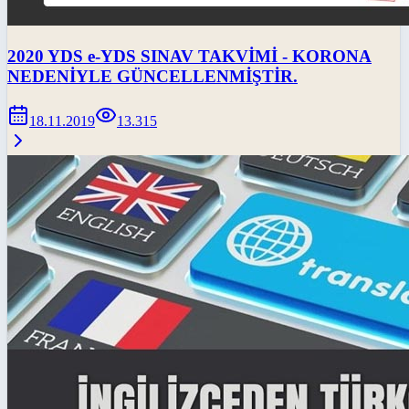
2020 YDS e-YDS SINAV TAKVİMİ - KORONA
NEDENİYLE GÜNCELLENMİŞTİR.
18.11.2019
13.315