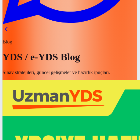
Blog
YDS / e-YDS Blog
Sınav stratejileri, güncel gelişmeler ve hazırlık ipuçları.