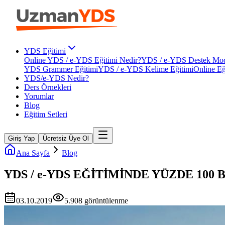
YDS Eğitimi
Online YDS / e-YDS Eğitimi Nedir?
YDS / e-YDS Destek Mod
YDS Grammer Eğitimi
YDS / e-YDS Kelime Eğitimi
Online Eğ
YDS/e-YDS Nedir?
Ders Örnekleri
Yorumlar
Blog
Eğitim Setleri
Giriş Yap
Ücretsiz Üye Ol
Ana Sayfa
Blog
YDS / e-YDS EĞİTİMİNDE YÜZDE 10
03.10.2019
5.908
görüntülenme