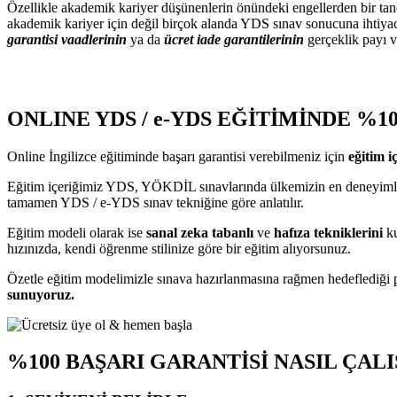
Özellikle akademik kariyer düşünenlerin önündeki engellerden bir tane
akademik kariyer için değil birçok alanda YDS sınav sonucuna ihtiyac
garantisi vaadlerinin
ya da
ücret iade garantilerinin
gerçeklik payı v
ONLINE YDS / e-YDS
EĞİTİMİNDE %1
Online İngilizce eğitiminde başarı garantisi verebilmeniz için
eğitim i
Eğitim içeriğimiz YDS, YÖKDİL sınavlarında ülkemizin en deneyimli h
tamamen YDS / e-YDS sınav tekniğine göre anlatılır.
Eğitim modeli olarak ise
sanal zeka tabanlı
ve
hafıza tekniklerini
k
hızınızda, kendi öğrenme stilinize göre bir eğitim alıyorsunuz.
Özetle eğitim modelimizle sınava hazırlanmasına rağmen hedeflediği 
sunuyoruz.
%100 BAŞARI GARANTİSİ NASIL ÇAL