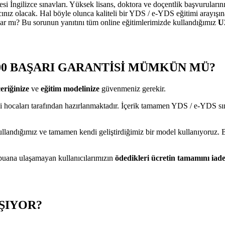
si İngilizce sınavları. Yüksek lisans, doktora ve doçentlik başvuruları
ınız olacak. Hal böyle olunca kaliteli bir YDS / e-YDS eğitimi arayış
ar mı? Bu sorunun yanıtını tüm online eğitimlerimizde kullandığımız
U
00 BAŞARI GARANTİSİ MÜMKÜN MÜ?
çeriğinize
ve
eğitim modelinize
güvenmeniz gerekir.
ocaları tarafından hazırlanmaktadır. İçerik tamamen YDS / e-YDS sınav
ullandığımız ve tamamen kendi geliştirdiğimiz bir model kullanıyoruz. 
puana ulaşamayan kullanıcılarımızın
ödedikleri ücretin tamamını iade
IŞIYOR?