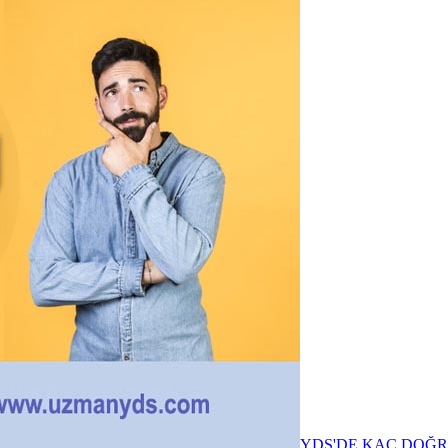
YDS'DE KAÇ DOĞR