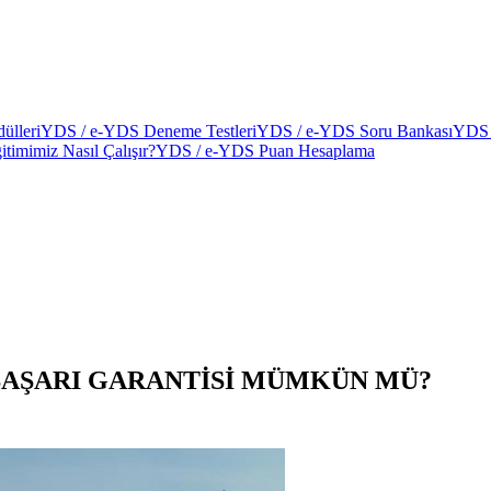
ülleri
YDS / e-YDS Deneme Testleri
YDS / e-YDS Soru Bankası
YDS 
itimimiz Nasıl Çalışır?
YDS / e-YDS Puan Hesaplama
0 BAŞARI GARANTİSİ MÜMKÜN MÜ?