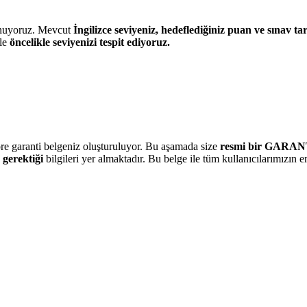
unuyoruz. Mevcut
İngilizce seviyeniz, hedeflediğiniz puan ve sınav ta
ile
öncelikle seviyenizi tespit ediyoruz.
göre garanti belgeniz oluşturuluyor. Bu aşamada size
resmi bir GARA
 gerektiği
bilgileri yer almaktadır. Bu belge ile tüm kullanıcılarımızın e