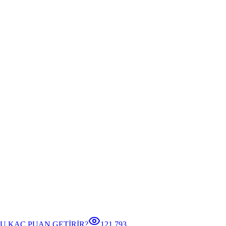
U KAÇ PUAN GETİRİR?
121.793