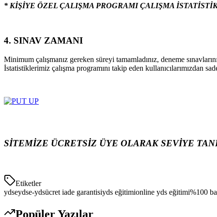
* KİŞİYE ÖZEL ÇALIŞMA PROGRAMI ÇALIŞMA İSTATİSTİ
4. SINAV ZAMANI
Minimum çalışmanız gereken süreyi tamamladınız, deneme sınavlarını
İstatistiklerimiz çalışma programını takip eden kullanıcılarımızdan sa
SİTEMİZE ÜCRETSİZ ÜYE OLARAK SEVİYE TAN
Etiketler
yds
eyds
e-yds
ücret iade garantisi
yds eğitimi
online yds eğitimi
%100 baş
Popüler Yazılar