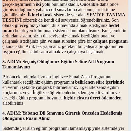
gerçekleştirmenin
iki yol
u bulunmaktadır.
Öncelikle
daha önce
girmiş olduğunuz yabancı dil sınavlarına ait sonuçları sisteme
girebilirsiniz.
İkinci olarak
sistemde yer alan
SEVİYE TANIMA
TESTİNİ
çözerek de kendi dil seviyenizi öğrenebilirsiniz. Son
olarak gireceğiniz yabancı dil sınavında almak istediğiniz
hedef
puanı
belirleyerek bu puanı sisteme tanımlamalısınız. Bu işlemlerin
ardından sistem, sizin dil seviyeniz; almak istediğiniz puan ve
çalışmak istediğiniz gün ve saat süresine göre bir
çalışma programı
çıkaracaktır. Artık tek yapmanız gereken bu çalışma programın
en
uygun
eğitim setini satın almak ve çalışmaya başlamak.
3. ADIM: Seçmiş Olduğunuz Eğitim Setine Ait Programı
Tamamlayınız
Bir önceki adımda Uzman İngilizce Sanal Zeka Programını
kullanarak seçtiğiniz eğitim programını
belirlenen süre içerisinde
en verimli şekilde çalışarak bitirmelisiniz. Eğer isterseniz eğitim
koçlarımız veya İngilizce öğretmenlerimizden gerekli yardım ve
desteği eğitim programı boyunca
hiçbir ekstra ücret ödemeden
alabilirsiniz.
4. ADIM: Yabancı Dil Sınavına Girerek Önceden Hedeflemiş
Olduğunuz Puanı Alınız
Sistemde yer alan eğitim programını tamamlayıp yine sistemde yer