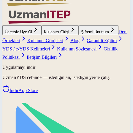
Ders
Ücretsiz Üye Ol
Kullanıcı Girişi
Şifremi Unuttum
Örnekleri
Kullanıcı Görüşleri
Blog
Garantili Eğitim
YDS / e-YDS Kelimeleri
Kullanım Sözleşmesi
Gizlilik
Politikası
İletişim Bilgileri
Uygulamayı indir
UzmanYDS
cebinde — istediğin an, istediğin yerde çalış.
İndir
App Store