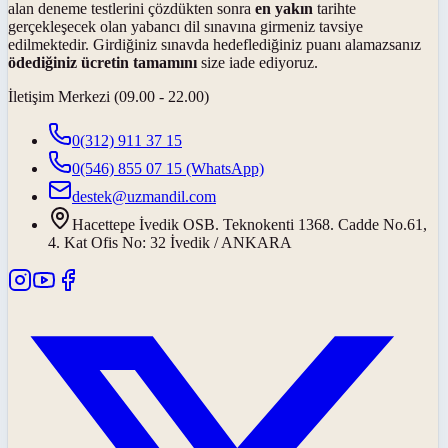
alan deneme testlerini çözdükten sonra
en yakın
tarihte
gerçekleşecek olan yabancı dil sınavına girmeniz tavsiye
edilmektedir. Girdiğiniz sınavda hedeflediğiniz puanı alamazsanız
ödediğiniz ücretin tamamını
size iade ediyoruz.
İletişim Merkezi (09.00 - 22.00)
0(312) 911 37 15
0(546) 855 07 15
(WhatsApp)
destek@uzmandil.com
Hacettepe İvedik OSB. Teknokenti 1368. Cadde No.61,
4. Kat Ofis No: 32 İvedik / ANKARA