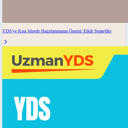
YDS'ye Kısa Sürede Hazırlanmanın Önemi: Etkili Stratejiler