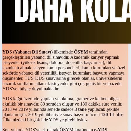
YDS (Yabancı Dil Sınavı)
ülkemizde
ÖSYM
tarafından
gerçekleştirilen yabancı dil sınavıdır. Akademik kariyer yapmak
isteyenler (yüksek lisans, doktora, doçentlik başvurusu), dil
tazminatı almak isteyen kamu personelleri, kamu kurumları ve özel
sektörde yabancı dil yeterliliği isteyen kurumlara başvuru yapmayı
düşünenler, TUS-DUS sınavlarına girecek olanlar, üniversitelerin
hazırlık sınıflarını atlamak isteyenler gibi çok geniş bir yelpazede
YDS'ye ihtiyaç duyulmaktadır.
YDS kâğıt üzerinde yapılan ve okuma, gramer ve kelime bilgisi
ağırlıklı bir sınavdır. 80 sorudan oluşur ve 180 dakika süre verilir.
2018 ve 2019 yıllarında senede sadece
3 tane
yapılacak şekilde
planlanmıştır. 2019 yılı itibariyle sınav başvuru ücreti
120 TL'dir
.
Ülkemizdeki bir çok ilde YDS'ye girebilirsiniz.
Son yıllarda YDS'ye ek olarak ÖSYM tarafından
e-YDS