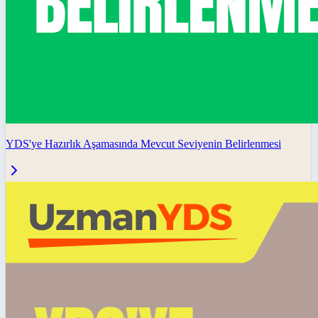
YDS'ye Hazırlık Aşamasında Mevcut Seviyenin Belirlenmesi