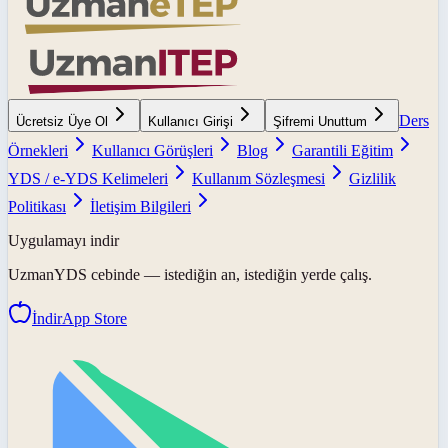
Ders
Ücretsiz Üye Ol
Kullanıcı Girişi
Şifremi Unuttum
Örnekleri
Kullanıcı Görüşleri
Blog
Garantili Eğitim
YDS / e-YDS Kelimeleri
Kullanım Sözleşmesi
Gizlilik
Politikası
İletişim Bilgileri
Uygulamayı indir
UzmanYDS
cebinde — istediğin an, istediğin yerde çalış.
İndir
App Store