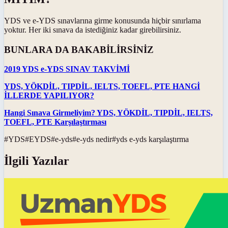
YDS ve e-YDS sınavlarına girme konusunda hiçbir sınırlama
yoktur. Her iki sınava da istediğiniz kadar girebilirsiniz.
BUNLARA DA BAKABİLİRSİNİZ
2019 YDS e-YDS SINAV TAKVİMİ
YDS, YÖKDİL, TIPDİL, IELTS, TOEFL, PTE HANGİ
İLLERDE YAPILIYOR?
Hangi Sınava Girmeliyim? YDS, YÖKDİL, TIPDİL, IELTS,
TOEFL, PTE Karşılaştırması
#
YDS
#
EYDS
#
e-yds
#
e-yds nedir
#
yds e-yds karşılaştırma
İlgili Yazılar