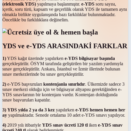
(elektronik YDS)
yapılmaya başlanmıştır.
e-YDS
soru sayısı,
içerik, soru türü, kapsam ve geçerlilik olarak YDS ile tamamen aynı
olmakla birlikte uygulanışında bazı farklılıklar bulunmaktadır.
Öncelikle bu farklılıklara değinelim.
YDS ve e-YDS ARASINDAKİ FARKLAR
1)
YDS kağıt üzerinde yapılırken
e-YDS bilgisayar başında
gerçekleştirilir. ÖSYM tarafında geliştirilen bir yazılım yardımıyla
sınav gerçekleştirilir. Ankara, İstanbul ve İzmir illerinde bulunan
sınav merkezlerinde bu sınav gerçekleştirilir.
2)
e-YDS başvuruları
kontenjanla sınırlıdır
. Ülkemizde sadece 3
sınav merkezi olduğu için ve bilgisayar altyapısı gerektiğinden e-
YDS sınavlarının bir kontenjanı vardır. Kontenjan dolduğunda
sınav başvuruları kapatılır.
3)
YDS yılda 2 ya da 3 kez
yapılırken
e-YDS hemen hemen her
ay
yapılmaktadır. Senede ortalama 10 adet e-YDS sınavı yapılıyor.
4)
2019 yılı itibariyle
YDS sınav ücreti 120 tl
iken
e-YDS sınav
ücreti 240 tl
olarak belirlenmiştir.