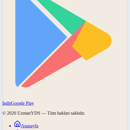
İndir
Google Play
©
2026
UzmanYDS
— Tüm hakları saklıdır.
Anasayfa