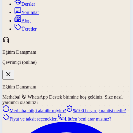
Dersler
Yorumlar
Blog
Ücretler
Eğitim Danışmanı
Çevrimiçi (online)
Eğitim Danışmanı
Merhaba! 👋
WhatsApp Destek
birimine hoş geldiniz. Size nasıl
yardımcı olabiliriz?
Merhaba, bilgi alabilir miyim?
%100 başarı garantisi nedir?
Fiyat ve taksit seçenekleri
Lütfen beni arar mısınız?