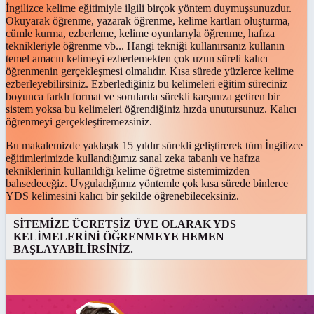
İngilizce kelime eğitimiyle ilgili birçok yöntem duymuşsunuzdur.
Okuyarak öğrenme, yazarak öğrenme, kelime kartları oluşturma,
cümle kurma, ezberleme, kelime oyunlarıyla öğrenme, hafıza
teknikleriyle öğrenme vb... Hangi tekniği kullanırsanız kullanın
temel amacın kelimeyi ezberlemekten çok uzun süreli kalıcı
öğrenmenin gerçekleşmesi olmalıdır. Kısa sürede yüzlerce kelime
ezberleyebilirsiniz. Ezberlediğiniz bu kelimeleri eğitim süreciniz
boyunca farklı format ve sorularda sürekli karşınıza getiren bir
sistem yoksa bu kelimeleri öğrendiğiniz hızda unutursunuz. Kalıcı
öğrenmeyi gerçekleştiremezsiniz.
Bu makalemizde yaklaşık 15 yıldır sürekli geliştirerek tüm İngilizce
eğitimlerimizde kullandığımız sanal zeka tabanlı ve hafıza
tekniklerinin kullanıldığı kelime öğretme sistemimizden
bahsedeceğiz. Uyguladığımız yöntemle çok kısa sürede binlerce
YDS kelimesini kalıcı bir şekilde öğrenebileceksiniz.
SİTEMİZE ÜCRETSİZ ÜYE OLARAK YDS
KELİMELERİNİ ÖĞRENMEYE HEMEN
BAŞLAYABİLİRSİNİZ.