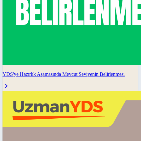
YDS'ye Hazırlık Aşamasında Mevcut Seviyenin Belirlenmesi