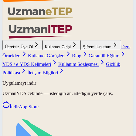
Ders
Ücretsiz Üye Ol
Kullanıcı Girişi
Şifremi Unuttum
Örnekleri
Kullanıcı Görüşleri
Blog
Garantili Eğitim
YDS / e-YDS Kelimeleri
Kullanım Sözleşmesi
Gizlilik
Politikası
İletişim Bilgileri
Uygulamayı indir
UzmanYDS
cebinde — istediğin an, istediğin yerde çalış.
İndir
App Store