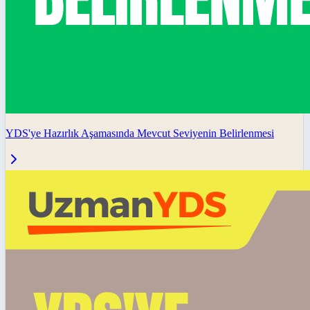
YDS'ye Hazırlık Aşamasında Mevcut Seviyenin Belirlenmesi