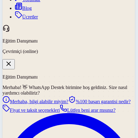
Blog
Ücretler
Eğitim Danışmanı
Çevrimiçi (online)
Eğitim Danışmanı
Merhaba! 👋
WhatsApp Destek
birimine hoş geldiniz. Size nasıl
yardımcı olabiliriz?
Merhaba, bilgi alabilir miyim?
%100 başarı garantisi nedir?
Fiyat ve taksit seçenekleri
Lütfen beni arar mısınız?