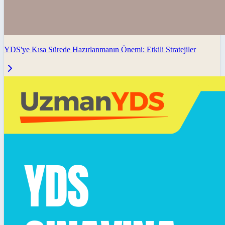
YDS'ye Kısa Sürede Hazırlanmanın Önemi: Etkili Stratejiler