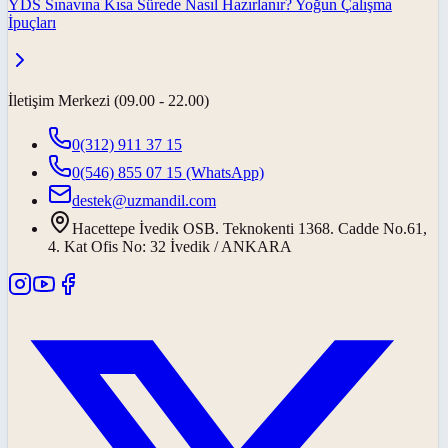
YDS Sınavına Kısa Sürede Nasıl Hazırlanır? Yoğun Çalışma
İpuçları
İletişim Merkezi (09.00 - 22.00)
0(312) 911 37 15
0(546) 855 07 15
(WhatsApp)
destek@uzmandil.com
Hacettepe İvedik OSB. Teknokenti 1368. Cadde No.61,
4. Kat Ofis No: 32 İvedik / ANKARA