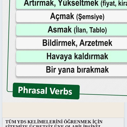
TÜM YDS KELİMELERİNİ ÖĞRENMEK İÇİN
SİTEMİZE ÜCRETSİZ ÜYE OLABİLİRSİNİZ.