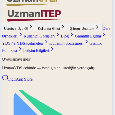
Ders
Ücretsiz Üye Ol
Kullanıcı Girişi
Şifremi Unuttum
Örnekleri
Kullanıcı Görüşleri
Blog
Garantili Eğitim
YDS / e-YDS Kelimeleri
Kullanım Sözleşmesi
Gizlilik
Politikası
İletişim Bilgileri
Uygulamayı indir
UzmanYDS
cebinde — istediğin an, istediğin yerde çalış.
İndir
App Store