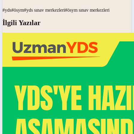
#
yds
#
ösym
#
yds sınav merkezleri
#
ösym sınav merkezleri
İlgili Yazılar