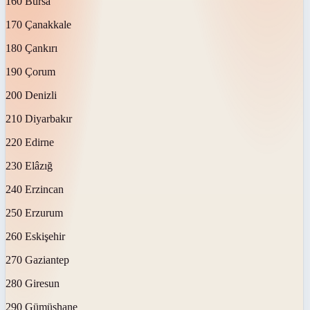
160 Bursa
170 Çanakkale
180 Çankırı
190 Çorum
200 Denizli
210 Diyarbakır
220 Edirne
230 Elâzığ
240 Erzincan
250 Erzurum
260 Eskişehir
270 Gaziantep
280 Giresun
290 Gümüşhane