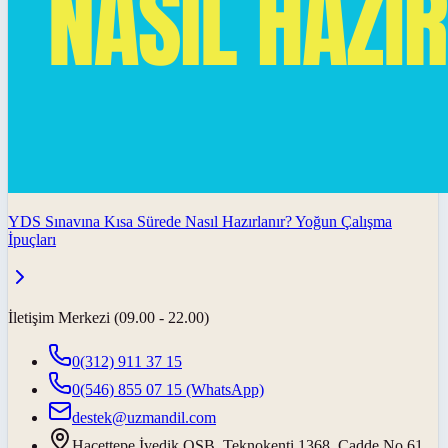
YDS Sınavına Kısa Sürede Nasıl Hazırlanır? Yoğun Çalışma
İpuçları
İletişim Merkezi (09.00 - 22.00)
0(312) 911 37 15
0(546) 855 07 15
(WhatsApp)
destek@uzmandil.com
Hacettepe İvedik OSB. Teknokenti 1368. Cadde No.61,