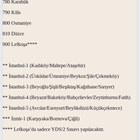
780 Karabük
790 Kilis
800 Osmaniye
810 Düzce
900 Lefkoşa****
** İstanbul-1 (Kadıköy/Maltepe/Ataşehir)
** İstanbul-2 (Üsküdar/Ümraniye/Beykoz/Şile/Çekmeköy)
** İstanbul-3 (Beyoğlu/Şişli/Beşiktaş/Kağıthane/Sarıyer)
** İstanbul-4 (Beyazıt/Bakırköy/Bahçelievler/Zeytinburnu/Fatih)
** İstanbul-5 (Avcılar/Esenyurt/Beylikdüzü/Küçükçekmece)
*** İzmir-1 (Karşıyaka/Bornova/Çiğli)
**** Lefkoşa’da sadece YDS/2 Sınavı yapılacaktır.