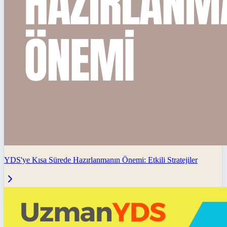
YDS'ye Kısa Sürede Hazırlanmanın Önemi: Etkili Stratejiler