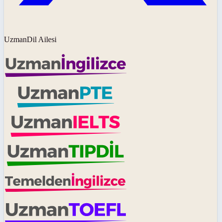
UzmanDil Ailesi