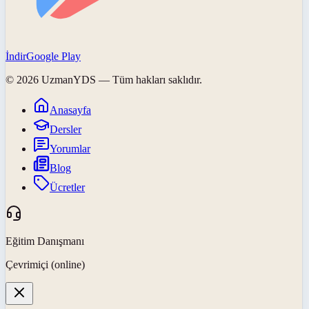
İndir
Google Play
©
2026
UzmanYDS
— Tüm hakları saklıdır.
Anasayfa
Dersler
Yorumlar
Blog
Ücretler
Eğitim Danışmanı
Çevrimiçi (online)