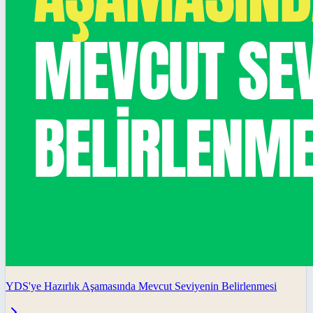
YDS'ye Hazırlık Aşamasında Mevcut Seviyenin Belirlenmesi