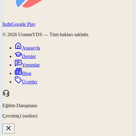
İndir
Google Play
©
2026
UzmanYDS
— Tüm hakları saklıdır.
Anasayfa
Dersler
Yorumlar
Blog
Ücretler
Eğitim Danışmanı
Çevrimiçi (online)