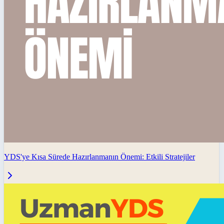
YDS'ye Kısa Sürede Hazırlanmanın Önemi: Etkili Stratejiler