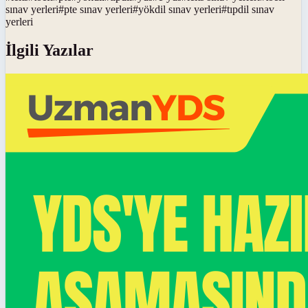
sınav yerleri
#
pte sınav yerleri
#
yökdil sınav yerleri
#
tıpdil sınav
yerleri
İlgili Yazılar