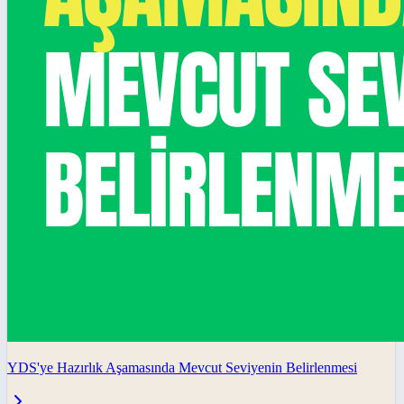
YDS'ye Hazırlık Aşamasında Mevcut Seviyenin Belirlenmesi