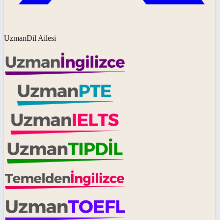
UzmanDil Ailesi