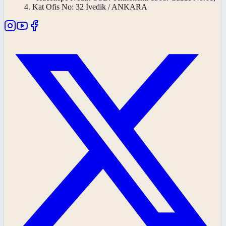
4. Kat Ofis No: 32 İvedik / ANKARA