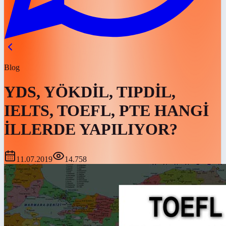
Blog
YDS, YÖKDİL, TIPDİL,
IELTS, TOEFL, PTE HANGİ
İLLERDE YAPILIYOR?
11.07.2019
14.758