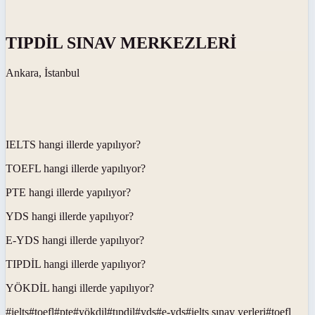
TIPDİL SINAV MERKEZLERİ
Ankara, İstanbul
IELTS hangi illerde yapılıyor?
TOEFL hangi illerde yapılıyor?
PTE hangi illerde yapılıyor?
YDS hangi illerde yapılıyor?
E-YDS hangi illerde yapılıyor?
TIPDİL hangi illerde yapılıyor?
YÖKDİL hangi illerde yapılıyor?
#
ielts
#
toefl
#
pte
#
yökdil
#
tıpdil
#
yds
#
e-yds
#
ielts sınav yerleri
#
toefl