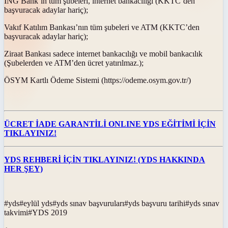
İNG Bank’ın tüm şubeleri, internet bankacılığı (KKTC’den
başvuracak adaylar hariç);
Vakıf Katılım Bankası’nın tüm şubeleri ve ATM (KKTC’den
başvuracak adaylar hariç);
Ziraat Bankası sadece internet bankacılığı ve mobil bankacılık
(Şubelerden ve ATM’den ücret yatırılmaz.);
ÖSYM Kartlı Ödeme Sistemi (https://odeme.osym.gov.tr/)
ÜCRET İADE GARANTİLİ ONLINE YDS EĞİTİMİ İÇİN
TIKLAYINIZ!
YDS REHBERİ İÇİN TIKLAYINIZ! (YDS HAKKINDA
HER ŞEY)
#
yds
#
eylül yds
#
yds sınav başvuruları
#
yds başvuru tarihi
#
yds sınav
takvimi
#
YDS 2019