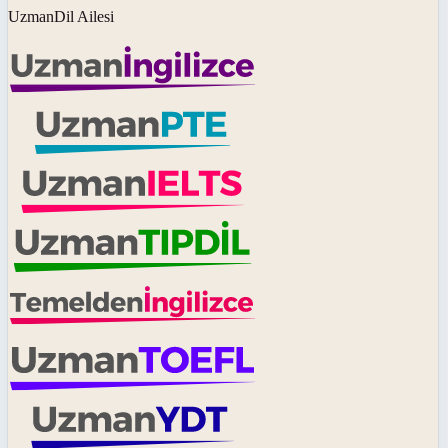
UzmanDil Ailesi