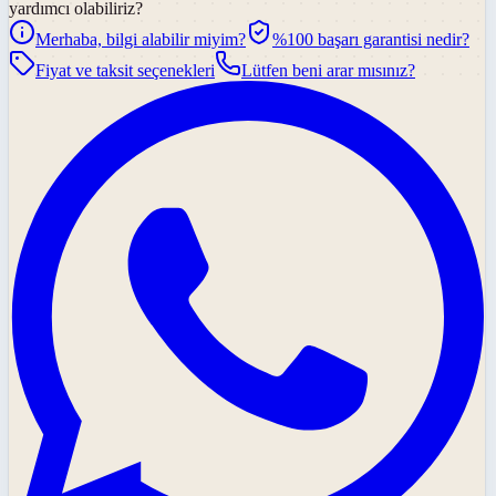
yardımcı olabiliriz?
Merhaba, bilgi alabilir miyim?
%100 başarı garantisi nedir?
Fiyat ve taksit seçenekleri
Lütfen beni arar mısınız?