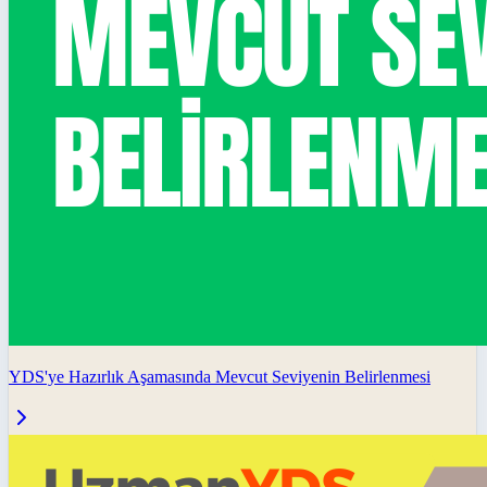
YDS'ye Hazırlık Aşamasında Mevcut Seviyenin Belirlenmesi