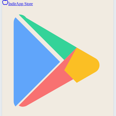
İndir
App Store