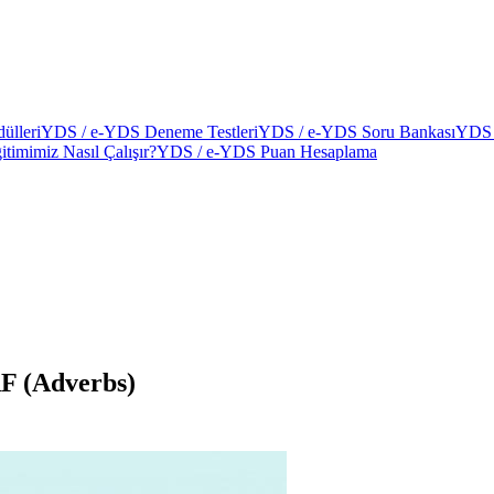
ülleri
YDS / e-YDS Deneme Testleri
YDS / e-YDS Soru Bankası
YDS 
itimimiz Nasıl Çalışır?
YDS / e-YDS Puan Hesaplama
 (Adverbs)