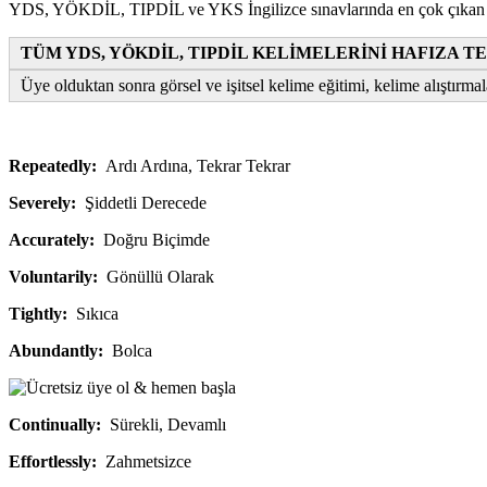
YDS, YÖKDİL, TIPDİL ve YKS İngilizce sınavlarında en çok çıkan zarf
TÜM YDS, YÖKDİL, TIPDİL KELİMELERİNİ HAFIZA 
Üye olduktan sonra görsel ve işitsel kelime eğitimi, kelime alıştırmala
Repeatedly:
Ardı Ardına, Tekrar Tekrar
Severely:
Şiddetli Derecede
Accurately:
Doğru Biçimde
Voluntarily:
Gönüllü Olarak
Tightly:
Sıkıca
Abundantly:
Bolca
Continually:
Sürekli, Devamlı
Effortlessly:
Zahmetsizce