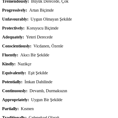
Tremendously:
Büyük Derecede, Çok
Progressively:
Artan Biçimde
Unfavourably:
Uygun Olmayan Şekilde
Protectively:
Koruyucu Biçimde
Adequately:
Yeteri Derecede
Conscientiously:
Vicdanen, Özenle
Fluently:
Akıcı Bir Şekilde
Kindly:
Nazikçe
Equivalently:
Eşit Şekilde
Potentially:
İmkan Dahilinde
Continuously:
Devamlı, Durmaksızın
Appropriately:
Uygun Bir Şekilde
Partially:
Kısmen
Traditionally:
Geleneksel Olarak