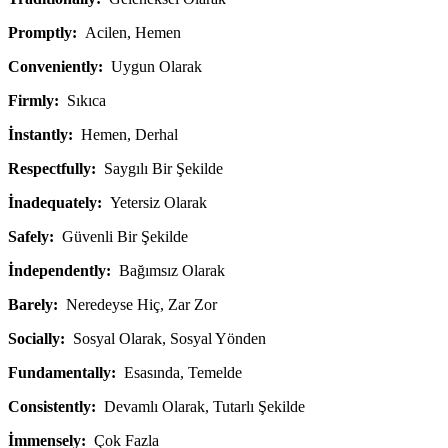
Promptly:
Acilen, Hemen
Conveniently:
Uygun Olarak
Firmly:
Sıkıca
İnstantly:
Hemen, Derhal
Respectfully:
Saygılı Bir Şekilde
İnadequately:
Yetersiz Olarak
Safely:
Güvenli Bir Şekilde
İndependently:
Bağımsız Olarak
Barely:
Neredeyse Hiç, Zar Zor
Socially:
Sosyal Olarak, Sosyal Yönden
Fundamentally:
Esasında, Temelde
Consistently:
Devamlı Olarak, Tutarlı Şekilde
İmmensely:
Çok Fazla