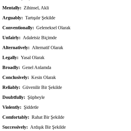
Mentally:
Zihinsel, Akli
Arguably:
Tartışılır Şekilde
Conventionally:
Geleneksel Olarak
Unfairly:
Adaletsiz Biçimde
Alternatively:
Alternatif Olarak
Legally:
Yasal Olarak
Broadly:
Genel Anlamda
Conclusively:
Kesin Olarak
Reliably:
Güvenilir Bir Şekilde
Doubtfully:
Şüpheyle
Violently:
Şiddetle
Comfortably:
Rahat Bir Şekilde
Successively:
Ardışık Bir Şekilde