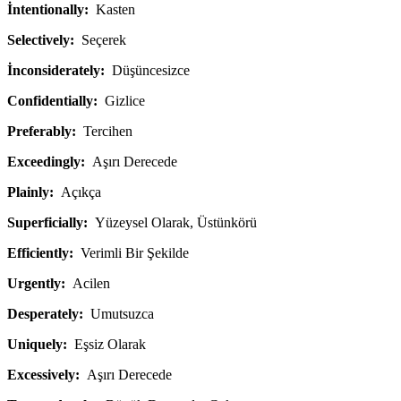
İntentionally:
Kasten
Selectively:
Seçerek
İnconsiderately:
Düşüncesizce
Confidentially:
Gizlice
Preferably:
Tercihen
Exceedingly:
Aşırı Derecede
Plainly:
Açıkça
Superficially:
Yüzeysel Olarak, Üstünkörü
Efficiently:
Verimli Bir Şekilde
Urgently:
Acilen
Desperately:
Umutsuzca
Uniquely:
Eşsiz Olarak
Excessively:
Aşırı Derecede