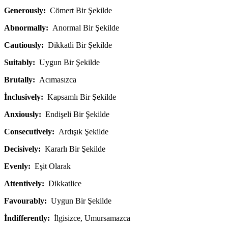
Generously:
Cömert Bir Şekilde
Abnormally:
Anormal Bir Şekilde
Cautiously:
Dikkatli Bir Şekilde
Suitably:
Uygun Bir Şekilde
Brutally:
Acımasızca
İnclusively:
Kapsamlı Bir Şekilde
Anxiously:
Endişeli Bir Şekilde
Consecutively:
Ardışık Şekilde
Decisively:
Kararlı Bir Şekilde
Evenly:
Eşit Olarak
Attentively:
Dikkatlice
Favourably:
Uygun Bir Şekilde
İndifferently:
İlgisizce, Umursamazca