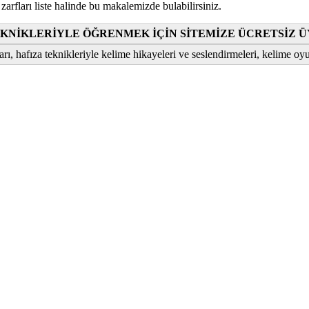
ları liste halinde bu makalemizde bulabilirsiniz.
TEKNİKLERİYLE ÖĞRENMEK İÇİN SİTEMİZE ÜCRETSİZ Ü
rı, hafıza teknikleriyle kelime hikayeleri ve seslendirmeleri, kelime oyun