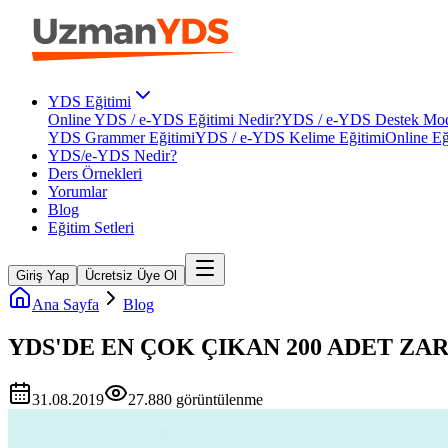
YDS Eğitimi
Online YDS / e-YDS Eğitimi Nedir?
YDS / e-YDS Destek Mod
YDS Grammer Eğitimi
YDS / e-YDS Kelime Eğitimi
Online Eğ
YDS/e-YDS Nedir?
Ders Örnekleri
Yorumlar
Blog
Eğitim Setleri
Giriş Yap
Ücretsiz Üye Ol
Ana Sayfa
Blog
YDS'DE EN ÇOK ÇIKAN 200 ADET ZARF
31.08.2019
27.880
görüntülenme