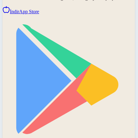
İndir
App Store