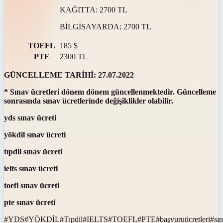
KAĞITTA: 2700 TL
BİLGİSAYARDA: 2700 TL
TOEFL
185 $
PTE
2300 TL
GÜNCELLEME TARİHİ: 27.07.2022
* Sınav ücretleri dönem dönem güncellenmektedir. Güncelleme
sonrasında sınav ücretlerinde değişiklikler olabilir.
yds sınav ücreti
yökdil sınav ücreti
tıpdil sınav ücreti
ielts sınav ücreti
toefl sınav ücreti
pte sınav ücreti
#
YDS
#
YÖKDİL
#
Tıpdil
#
IELTS
#
TOEFL
#
PTE
#
başvuruücretleri
#
sın