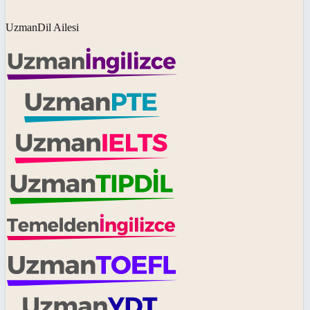
UzmanDil Ailesi