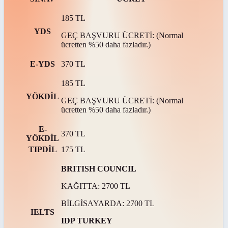
185 TL
YDS
GEÇ BAŞVURU ÜCRETİ: (Normal
ücretten %50 daha fazladır.)
E-YDS
370 TL
185 TL
YÖKDİL
GEÇ BAŞVURU ÜCRETİ: (Normal
ücretten %50 daha fazladır.)
E-
370 TL
YÖKDİL
TIPDİL
175 TL
BRITISH COUNCIL
KAĞITTA: 2700 TL
BİLGİSAYARDA: 2700 TL
IELTS
IDP TURKEY