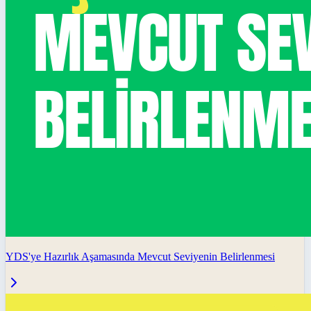
YDS'ye Hazırlık Aşamasında Mevcut Seviyenin Belirlenmesi