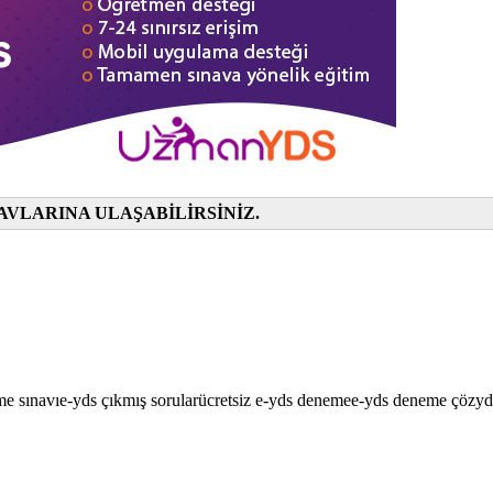
AVLARINA ULAŞABİLİRSİNİZ.
me sınavı
e-yds çıkmış sorular
ücretsiz e-yds deneme
e-yds deneme çöz
yd