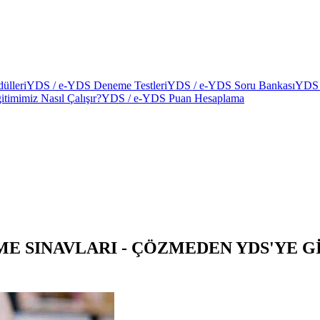
ülleri
YDS / e-YDS Deneme Testleri
YDS / e-YDS Soru Bankası
YDS 
itimimiz Nasıl Çalışır?
YDS / e-YDS Puan Hesaplama
EME SINAVLARI - ÇÖZMEDEN YDS'YE G