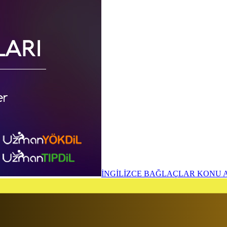
İNGİLİZCE BAĞLAÇLAR KONU A