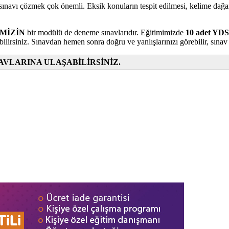
ınavı çözmek çok önemli. Eksik konuların tespit edilmesi, kelime dağar
İMİZİN
bir modülü de deneme sınavlarıdır. Eğitimimizde
10 adet YDS
rsiniz. Sınavdan hemen sonra doğru ve yanlışlarınızı görebilir, sınav p
AVLARINA ULAŞABİLİRSİNİZ.