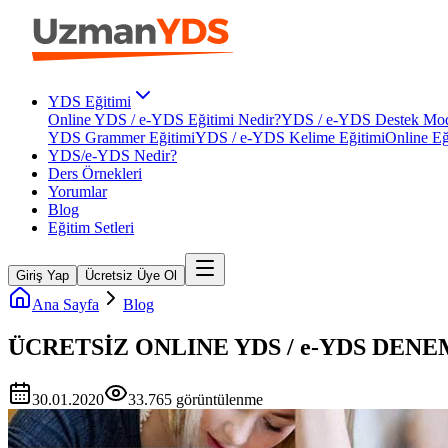
YDS Eğitimi
Online YDS / e-YDS Eğitimi Nedir?
YDS / e-YDS Destek Mod
YDS Grammer Eğitimi
YDS / e-YDS Kelime Eğitimi
Online Eğ
YDS/e-YDS Nedir?
Ders Örnekleri
Yorumlar
Blog
Eğitim Setleri
Giriş Yap
Ücretsiz Üye Ol
Ana Sayfa
Blog
ÜCRETSİZ ONLINE YDS / e-YDS DEN
30.01.2020
33.765
görüntülenme