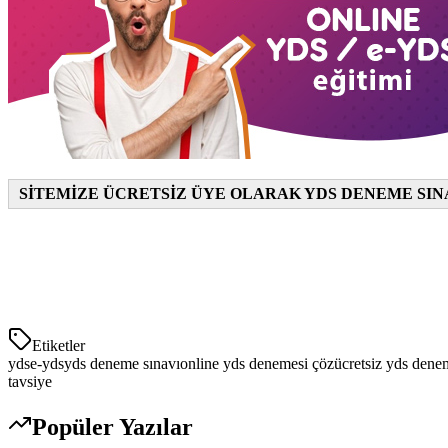
SİTEMİZE ÜCRETSİZ ÜYE OLARAK YDS DENEME SIN
Etiketler
yds
e-yds
yds deneme sınavı
online yds denemesi çöz
ücretsiz yds dene
tavsiye
Popüler Yazılar