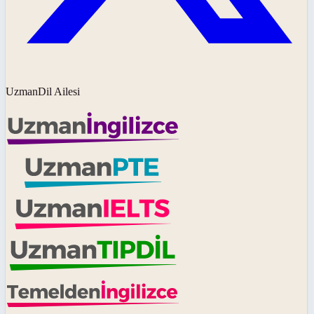
UzmanDil Ailesi