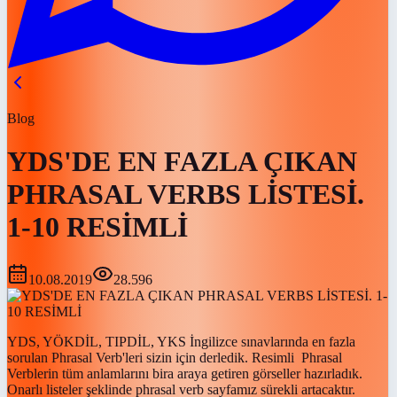
Blog
YDS'DE EN FAZLA ÇIKAN
PHRASAL VERBS LİSTESİ.
1-10 RESİMLİ
10.08.2019
28.596
YDS, YÖKDİL, TIPDİL, YKS İngilizce sınavlarında en fazla
sorulan Phrasal Verb'leri sizin için derledik. Resimli Phrasal
Verblerin tüm anlamlarını bira araya getiren görseller hazırladık.
Onarlı listeler şeklinde phrasal verb sayfamız sürekli artacaktır.