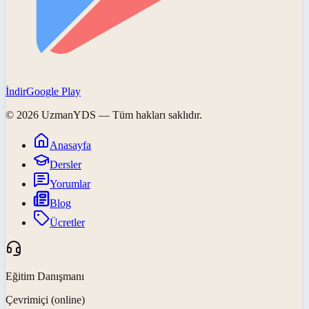
İndir
Google Play
©
2026
UzmanYDS
— Tüm hakları saklıdır.
Anasayfa
Dersler
Yorumlar
Blog
Ücretler
Eğitim Danışmanı
Çevrimiçi (online)