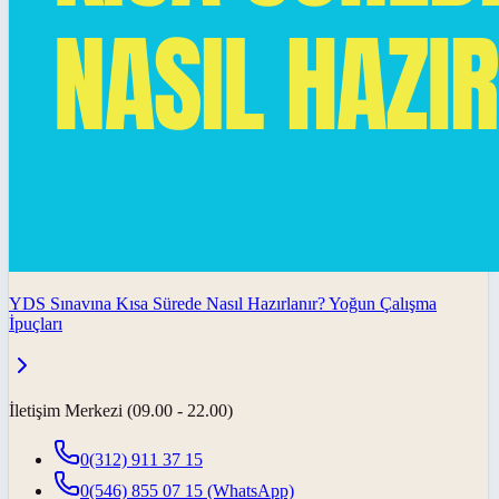
YDS Sınavına Kısa Sürede Nasıl Hazırlanır? Yoğun Çalışma
İpuçları
İletişim Merkezi (09.00 - 22.00)
0(312) 911 37 15
0(546) 855 07 15
(WhatsApp)