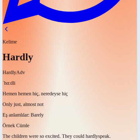
Kelime
Hardly
Hardly
Adv
ˈhɑːdli
Hemen hemen hiç, neredeyse hiç
Only just, almost not
Eş anlamlılar:
Barely
Örnek Cümle
The children were so excited. They could
hardly
speak.