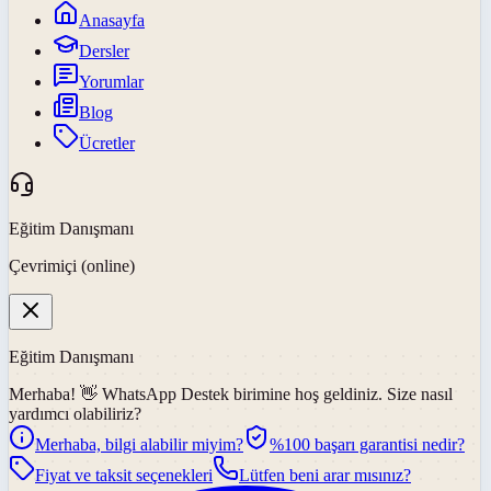
Anasayfa
Dersler
Yorumlar
Blog
Ücretler
Eğitim Danışmanı
Çevrimiçi (online)
Eğitim Danışmanı
Merhaba! 👋
WhatsApp Destek
birimine hoş geldiniz. Size nasıl
yardımcı olabiliriz?
Merhaba, bilgi alabilir miyim?
%100 başarı garantisi nedir?
Fiyat ve taksit seçenekleri
Lütfen beni arar mısınız?