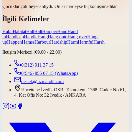
Çocuklar çok heyecanlıydı. Onlar
nerdeyse hiç
konuşamadılar.
İlgili Kelimeler
Habit
Habitat
Hall
Halt
Hamper
Hand
Hand
in
Handicap
Handle
Hang
Hang onto
Hang over
Hang
up
Happen
Harass
Harbour
Hardship
Harm
Harmful
Harsh
İletişim Merkezi (09.00 - 22.00)
0(312) 911 37 15
0(546) 855 07 15
(WhatsApp)
destek@uzmandil.com
Hacettepe İvedik OSB. Teknokenti 1368. Cadde No.61,
4. Kat Ofis No: 32 İvedik / ANKARA