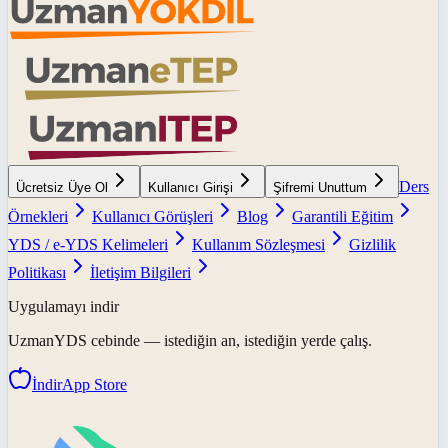
Ders
Ücretsiz Üye Ol
Kullanıcı Girişi
Şifremi Unuttum
Örnekleri
Kullanıcı Görüşleri
Blog
Garantili Eğitim
YDS / e-YDS Kelimeleri
Kullanım Sözleşmesi
Gizlilik
Politikası
İletişim Bilgileri
Uygulamayı indir
UzmanYDS
cebinde — istediğin an, istediğin yerde çalış.
İndir
App Store