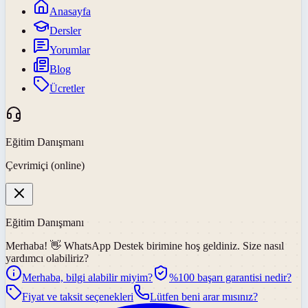
Anasayfa
Dersler
Yorumlar
Blog
Ücretler
Eğitim Danışmanı
Çevrimiçi (online)
Eğitim Danışmanı
Merhaba! 👋
WhatsApp Destek
birimine hoş geldiniz. Size nasıl
yardımcı olabiliriz?
Merhaba, bilgi alabilir miyim?
%100 başarı garantisi nedir?
Fiyat ve taksit seçenekleri
Lütfen beni arar mısınız?