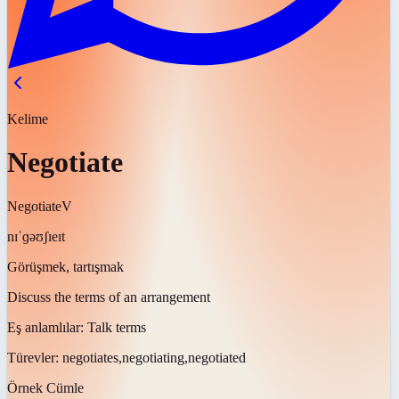
Kelime
Negotiate
Negotiate
V
nɪˈɡəʊʃɪeɪt
Görüşmek, tartışmak
Discuss the terms of an arrangement
Eş anlamlılar:
Talk terms
Türevler:
negotiates,negotiating,negotiated
Örnek Cümle