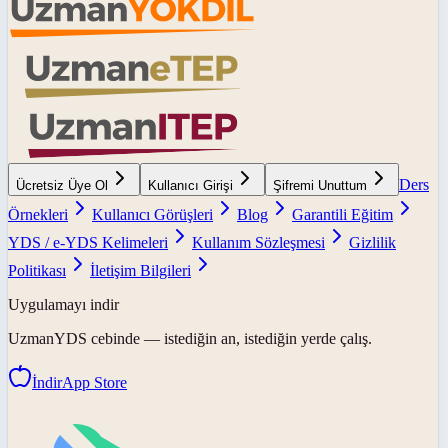
Ders
Ücretsiz Üye Ol
Kullanıcı Girişi
Şifremi Unuttum
Örnekleri
Kullanıcı Görüşleri
Blog
Garantili Eğitim
YDS / e-YDS Kelimeleri
Kullanım Sözleşmesi
Gizlilik
Politikası
İletişim Bilgileri
Uygulamayı indir
UzmanYDS
cebinde — istediğin an, istediğin yerde çalış.
İndir
App Store