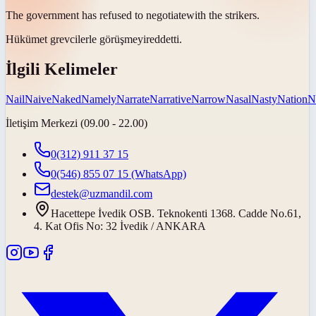
The government has refused to
negotiate
with the strikers.
Hükümet grevcilerle
görüşmeyi
reddetti.
İlgili Kelimeler
Nail
Naive
Naked
Namely
Narrate
Narrative
Narrow
Nasal
Nasty
Nation
N
İletişim Merkezi (09.00 - 22.00)
0(312) 911 37 15
0(546) 855 07 15
(WhatsApp)
destek@uzmandil.com
Hacettepe İvedik OSB. Teknokenti 1368. Cadde No.61,
4. Kat Ofis No: 32 İvedik / ANKARA