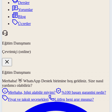
Dersler
Yorumlar
Blog
Ücretler
Eğitim Danışmanı
Çevrimiçi (online)
Eğitim Danışmanı
Merhaba! 👋
WhatsApp Destek
birimine hoş geldiniz. Size nasıl
yardımcı olabiliriz?
Merhaba, bilgi alabilir miyim?
%100 başarı garantisi nedir?
Fiyat ve taksit seçenekleri
Lütfen beni arar mısınız?