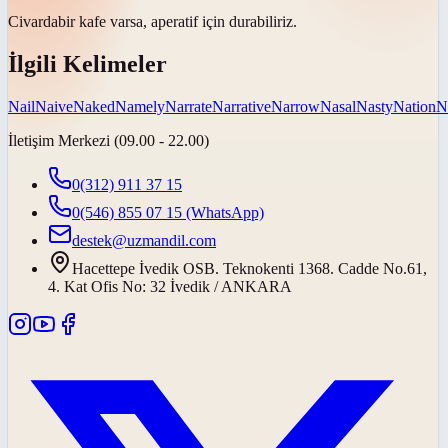
Civarda
bir kafe varsa, aperatif için durabiliriz.
İlgili Kelimeler
Nail
Naive
Naked
Namely
Narrate
Narrative
Narrow
Nasal
Nasty
Nation
N
İletişim Merkezi (09.00 - 22.00)
0(312) 911 37 15
0(546) 855 07 15
(WhatsApp)
destek@uzmandil.com
Hacettepe İvedik OSB. Teknokenti 1368. Cadde No.61,
4. Kat Ofis No: 32 İvedik / ANKARA