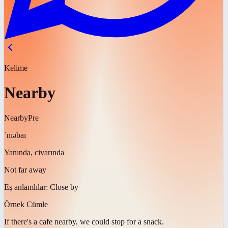
Kelime
Nearby
Nearby
Pre
ˈnɪəbaɪ
Yanında, civarında
Not far away
Eş anlamlılar:
Close by
Örnek Cümle
If there's a cafe
nearby
, we could stop for a snack.