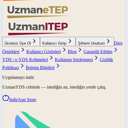
Ders
Ücretsiz Üye Ol
Kullanıcı Girişi
Şifremi Unuttum
Örnekleri
Kullanıcı Görüşleri
Blog
Garantili Eğitim
YDS / e-YDS Kelimeleri
Kullanım Sözleşmesi
Gizlilik
Politikası
İletişim Bilgileri
Uygulamayı indir
UzmanYDS
cebinde — istediğin an, istediğin yerde çalış.
İndir
App Store