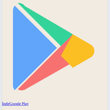
İndir
Google Play