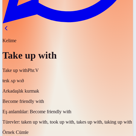
Kelime
Take up with
Take up with
Phr.V
teɪk ʌp wɪð
Arkadaşlık kurmak
Become friendly with
Eş anlamlılar:
Become friendly with
Türevler:
taken up with, took up with, takes up with, taking up with
Örnek Cümle