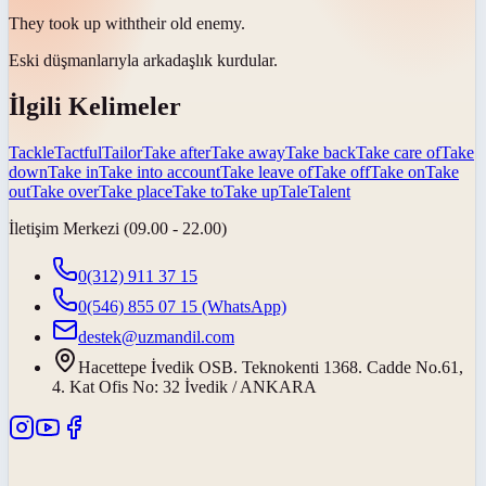
They
took up with
their old enemy.
Eski düşmanlarıyla
arkadaşlık kurdular
.
İlgili Kelimeler
Tackle
Tactful
Tailor
Take after
Take away
Take back
Take care of
Take
down
Take in
Take into account
Take leave of
Take off
Take on
Take
out
Take over
Take place
Take to
Take up
Tale
Talent
İletişim Merkezi (09.00 - 22.00)
0(312) 911 37 15
0(546) 855 07 15
(WhatsApp)
destek@uzmandil.com
Hacettepe İvedik OSB. Teknokenti 1368. Cadde No.61,
4. Kat Ofis No: 32 İvedik / ANKARA