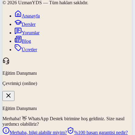
©
2026
UzmanYDS
— Tüm hakları saklıdır.
Anasayfa
Dersler
Yorumlar
Blog
Ücretler
Eğitim Danışmanı
Çevrimiçi (online)
Eğitim Danışmanı
Merhaba! 👋
WhatsApp Destek
birimine hoş geldiniz. Size nasıl
yardımcı olabiliriz?
Merhaba, bilgi alabilir miyim?
%100 başarı garantisi nedir?