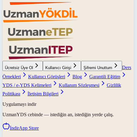
Ders
Ücretsiz Üye Ol
Kullanıcı Girişi
Şifremi Unuttum
Örnekleri
Kullanıcı Görüşleri
Blog
Garantili Eğitim
YDS / e-YDS Kelimeleri
Kullanım Sözleşmesi
Gizlilik
Politikası
İletişim Bilgileri
Uygulamayı indir
UzmanYDS
cebinde — istediğin an, istediğin yerde çalış.
İndir
App Store