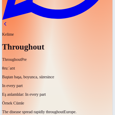
Kelime
Throughout
Throughout
Pre
θruːˈaʊt
Baştan başa, boyunca, süresince
In every part
Eş anlamlılar:
In every part
Örnek Cümle
The disease spread rapidly
throughout
Europe.