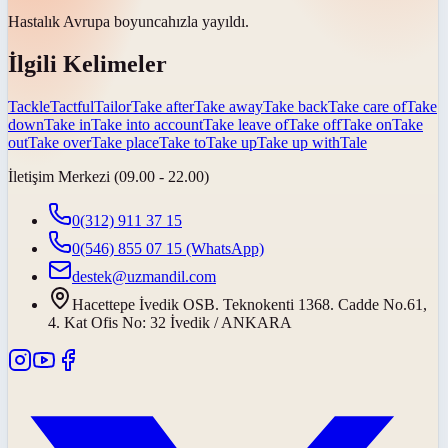
Hastalık Avrupa
boyunca
hızla yayıldı.
İlgili Kelimeler
Tackle
Tactful
Tailor
Take after
Take away
Take back
Take care of
Take
down
Take in
Take into account
Take leave of
Take off
Take on
Take
out
Take over
Take place
Take to
Take up
Take up with
Tale
İletişim Merkezi (09.00 - 22.00)
0(312) 911 37 15
0(546) 855 07 15
(WhatsApp)
destek@uzmandil.com
Hacettepe İvedik OSB. Teknokenti 1368. Cadde No.61,
4. Kat Ofis No: 32 İvedik / ANKARA