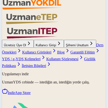
Ders
Ücretsiz Üye Ol
Kullanıcı Girişi
Şifremi Unuttum
Örnekleri
Kullanıcı Görüşleri
Blog
Garantili Eğitim
YDS / e-YDS Kelimeleri
Kullanım Sözleşmesi
Gizlilik
Politikası
İletişim Bilgileri
Uygulamayı indir
UzmanYDS
cebinde — istediğin an, istediğin yerde çalış.
İndir
App Store