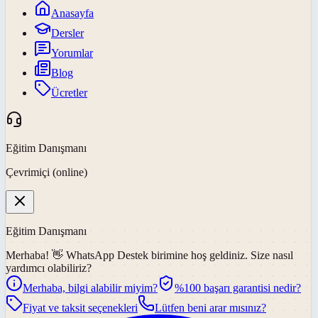
Anasayfa
Dersler
Yorumlar
Blog
Ücretler
Eğitim Danışmanı
Çevrimiçi (online)
Eğitim Danışmanı
Merhaba! 👋
WhatsApp Destek
birimine hoş geldiniz. Size nasıl
yardımcı olabiliriz?
Merhaba, bilgi alabilir miyim?
%100 başarı garantisi nedir?
Fiyat ve taksit seçenekleri
Lütfen beni arar mısınız?