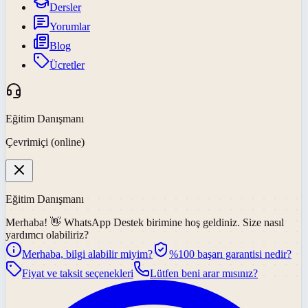
Dersler
Yorumlar
Blog
Ücretler
Eğitim Danışmanı
Çevrimiçi (online)
Eğitim Danışmanı
Merhaba! 👋
WhatsApp Destek
birimine hoş geldiniz. Size nasıl
yardımcı olabiliriz?
Merhaba, bilgi alabilir miyim?
%100 başarı garantisi nedir?
Fiyat ve taksit seçenekleri
Lütfen beni arar mısınız?