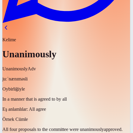
Kelime
Unanimously
Unanimously
Adv
juːˈnænɪməsli
Oybirliğiyle
In a manner that is agreed to by all
Eş anlamlılar:
All agree
Örnek Cümle
All four proposals to the committee were
unanimously
approved.