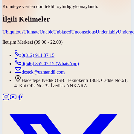
Komiteye verilen dört teklifı
oybirliğiyle
onaylandı.
İlgili Kelimeler
Ubiquitous
Ultimate
Unable
Unbiased
Unconscious
Undeniably
Underg
İletişim Merkezi (09.00 - 22.00)
0(312) 911 37 15
0(546) 855 07 15
(WhatsApp)
destek@uzmandil.com
Hacettepe İvedik OSB. Teknokenti 1368. Cadde No.61,
4. Kat Ofis No: 32 İvedik / ANKARA