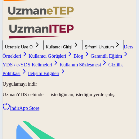
Ders
Ücretsiz Üye Ol
Kullanıcı Girişi
Şifremi Unuttum
Örnekleri
Kullanıcı Görüşleri
Blog
Garantili Eğitim
YDS / e-YDS Kelimeleri
Kullanım Sözleşmesi
Gizlilik
Politikası
İletişim Bilgileri
Uygulamayı indir
UzmanYDS
cebinde — istediğin an, istediğin yerde çalış.
İndir
App Store