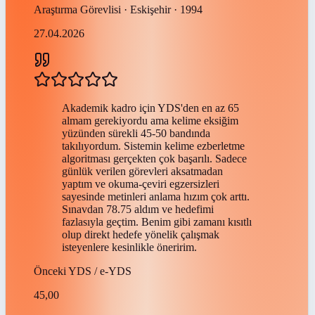
Araştırma Görevlisi · Eskişehir · 1994
27.04.2026
Akademik kadro için YDS'den en az 65
almam gerekiyordu ama kelime eksiğim
yüzünden sürekli 45-50 bandında
takılıyordum. Sistemin kelime ezberletme
algoritması gerçekten çok başarılı. Sadece
günlük verilen görevleri aksatmadan
yaptım ve okuma-çeviri egzersizleri
sayesinde metinleri anlama hızım çok arttı.
Sınavdan 78.75 aldım ve hedefimi
fazlasıyla geçtim. Benim gibi zamanı kısıtlı
olup direkt hedefe yönelik çalışmak
isteyenlere kesinlikle öneririm.
Önceki
YDS / e-YDS
45,00