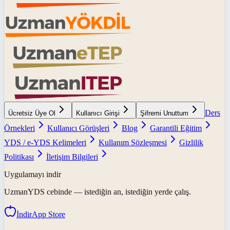
Ders
Ücretsiz Üye Ol
Kullanıcı Girişi
Şifremi Unuttum
Örnekleri
Kullanıcı Görüşleri
Blog
Garantili Eğitim
YDS / e-YDS Kelimeleri
Kullanım Sözleşmesi
Gizlilik
Politikası
İletişim Bilgileri
Uygulamayı indir
UzmanYDS
cebinde — istediğin an, istediğin yerde çalış.
İndir
App Store