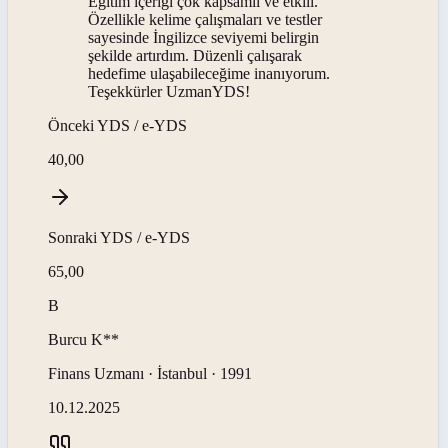
Eğitim içeriği çok kapsamlı ve etkili.
Özellikle kelime çalışmaları ve testler
sayesinde İngilizce seviyemi belirgin
şekilde artırdım. Düzenli çalışarak
hedefime ulaşabileceğime inanıyorum.
Teşekkürler UzmanYDS!
Önceki
YDS / e-YDS
40,00
Sonraki
YDS / e-YDS
65,00
B
Burcu
K**
Finans Uzmanı · İstanbul · 1991
10.12.2025