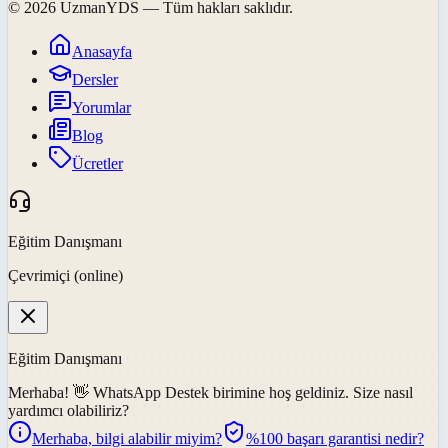
©
2026
UzmanYDS
— Tüm hakları saklıdır.
Anasayfa
Dersler
Yorumlar
Blog
Ücretler
Eğitim Danışmanı
Çevrimiçi (online)
Eğitim Danışmanı
Merhaba! 👋
WhatsApp Destek
birimine hoş geldiniz. Size nasıl
yardımcı olabiliriz?
Merhaba, bilgi alabilir miyim?
%100 başarı garantisi nedir?