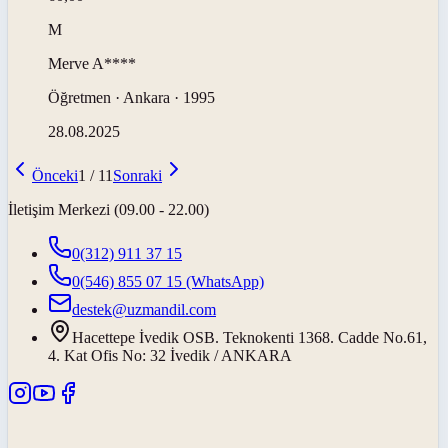
M
Merve
A****
Öğretmen · Ankara · 1995
28.08.2025
Önceki
1
/
11
Sonraki
İletişim Merkezi (09.00 - 22.00)
0(312) 911 37 15
0(546) 855 07 15
(WhatsApp)
destek@uzmandil.com
Hacettepe İvedik OSB. Teknokenti 1368. Cadde No.61,
4. Kat Ofis No: 32 İvedik / ANKARA