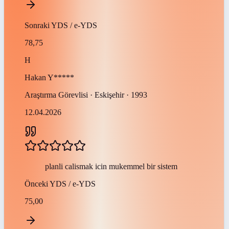
Sonraki
YDS / e-YDS
78,75
H
Hakan
Y*****
Araştırma Görevlisi · Eskişehir · 1993
12.04.2026
planli calismak icin mukemmel bir sistem
Önceki
YDS / e-YDS
75,00