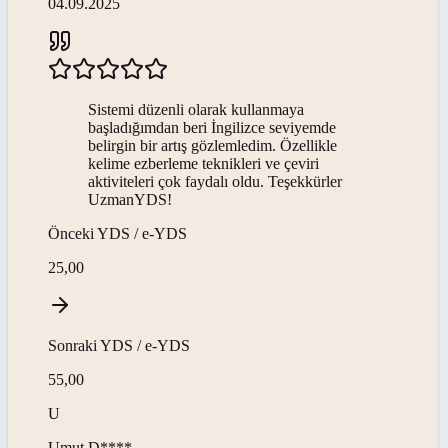
04.09.2025
Sistemi düzenli olarak kullanmaya
başladığımdan beri İngilizce seviyemde
belirgin bir artış gözlemledim. Özellikle
kelime ezberleme teknikleri ve çeviri
aktiviteleri çok faydalı oldu. Teşekkürler
UzmanYDS!
Önceki
YDS / e-YDS
25,00
Sonraki
YDS / e-YDS
55,00
U
Umut
D****