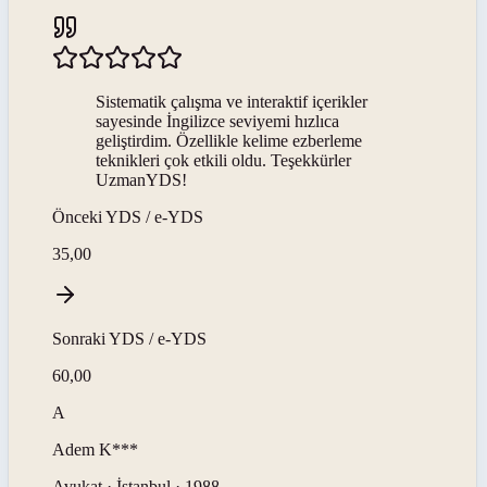
Sistematik çalışma ve interaktif içerikler
sayesinde İngilizce seviyemi hızlıca
geliştirdim. Özellikle kelime ezberleme
teknikleri çok etkili oldu. Teşekkürler
UzmanYDS!
Önceki
YDS / e-YDS
35,00
Sonraki
YDS / e-YDS
60,00
A
Adem
K***
Avukat · İstanbul · 1988