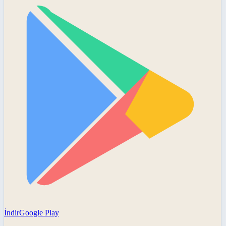
İndir
Google Play