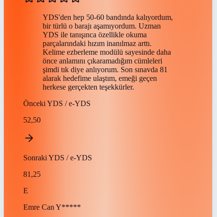
YDS'den hep 50-60 bandında kalıyordum,
bir türlü o barajı aşamıyordum. Uzman
YDS ile tanışınca özellikle okuma
parçalarındaki hızım inanılmaz arttı.
Kelime ezberleme modülü sayesinde daha
önce anlamını çıkaramadığım cümleleri
şimdi tık diye anlıyorum. Son sınavda 81
alarak hedefime ulaştım, emeği geçen
herkese gerçekten teşekkürler.
Önceki
YDS / e-YDS
52,50
Sonraki
YDS / e-YDS
81,25
E
Emre Can
Y*****