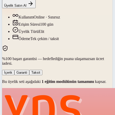
Üyelik Satın Al
Kullanım
Online · Sınırsız
Erişim Süresi
100
gün
Üyelik Türü
Elit
Ödeme
Tek çekim / taksit
%100 başarı garantisi — hedeflediğin puana ulaşamazsan ücret
iadesi.
İçerik
Garanti
Taksit
Bu üyelik seti aşağıdaki
1
eğitim modülünün tamamını
kapsar.