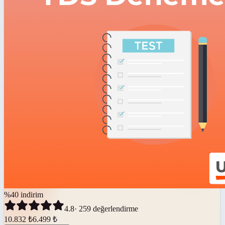
%
40
indirim
4.8
·
259
değerlendirme
10.832
₺
6.499
₺