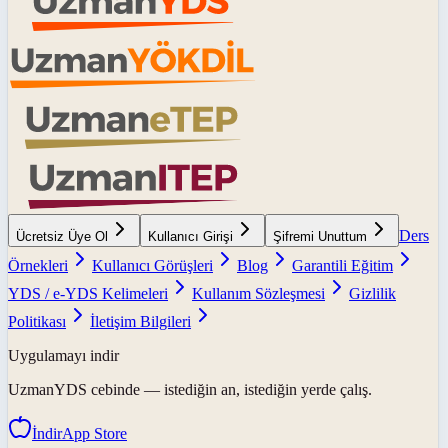
Ders
Ücretsiz Üye Ol
Kullanıcı Girişi
Şifremi Unuttum
Örnekleri
Kullanıcı Görüşleri
Blog
Garantili Eğitim
YDS / e-YDS Kelimeleri
Kullanım Sözleşmesi
Gizlilik
Politikası
İletişim Bilgileri
Uygulamayı indir
UzmanYDS
cebinde — istediğin an, istediğin yerde çalış.
İndir
App Store