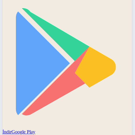
İndir
Google Play