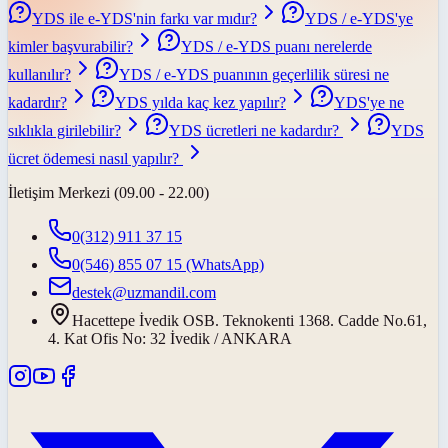
YDS ile e-YDS'nin farkı var mıdır?
YDS / e-YDS'ye
kimler başvurabilir?
YDS / e-YDS puanı nerelerde
kullanılır?
YDS / e-YDS puanının geçerlilik süresi ne
kadardır?
YDS yılda kaç kez yapılır?
YDS'ye ne
sıklıkla girilebilir?
YDS ücretleri ne kadardır?
YDS
ücret ödemesi nasıl yapılır?
İletişim Merkezi (09.00 - 22.00)
0(312) 911 37 15
0(546) 855 07 15
(WhatsApp)
destek@uzmandil.com
Hacettepe İvedik OSB. Teknokenti 1368. Cadde No.61,
4. Kat Ofis No: 32 İvedik / ANKARA