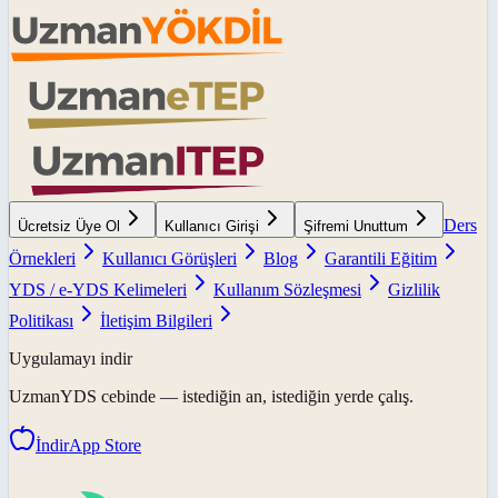
Ders
Ücretsiz Üye Ol
Kullanıcı Girişi
Şifremi Unuttum
Örnekleri
Kullanıcı Görüşleri
Blog
Garantili Eğitim
YDS / e-YDS Kelimeleri
Kullanım Sözleşmesi
Gizlilik
Politikası
İletişim Bilgileri
Uygulamayı indir
UzmanYDS
cebinde — istediğin an, istediğin yerde çalış.
İndir
App Store