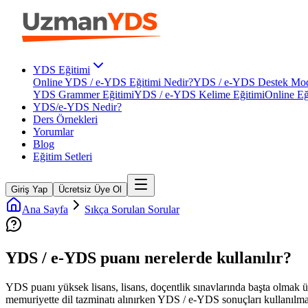
YDS Eğitimi
Online YDS / e-YDS Eğitimi Nedir?
YDS / e-YDS Destek Mod
YDS Grammer Eğitimi
YDS / e-YDS Kelime Eğitimi
Online Eğ
YDS/e-YDS Nedir?
Ders Örnekleri
Yorumlar
Blog
Eğitim Setleri
Giriş Yap
Ücretsiz Üye Ol
Ana Sayfa
Sıkça Sorulan Sorular
YDS / e-YDS puanı nerelerde kullanılır?
YDS puanı yüksek lisans, lisans, doçentlik sınavlarında başta olmak ü
memuriyette dil tazminatı alınırken YDS / e-YDS sonuçları kullanılma