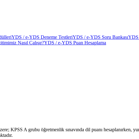
ülleri
YDS / e-YDS Deneme Testleri
YDS / e-YDS Soru Bankası
YDS 
itimimiz Nasıl Çalışır?
YDS / e-YDS Puan Hesaplama
zere; KPSS A grubu öğretmenlik sınavında dil puanı hesaplanırken, yurt
ktadır.