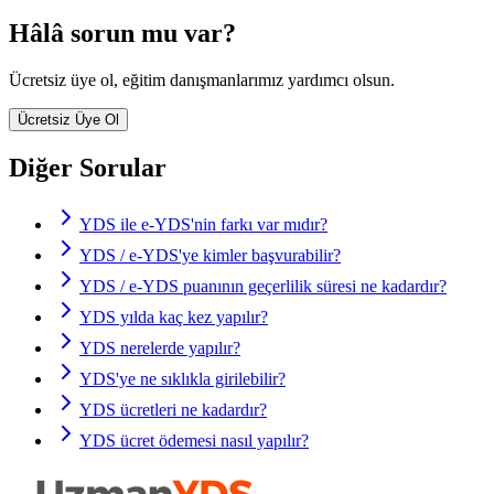
Hâlâ sorun mu var?
Ücretsiz üye ol, eğitim danışmanlarımız yardımcı olsun.
Ücretsiz Üye Ol
Diğer Sorular
YDS ile e-YDS'nin farkı var mıdır?
YDS / e-YDS'ye kimler başvurabilir?
YDS / e-YDS puanının geçerlilik süresi ne kadardır?
YDS yılda kaç kez yapılır?
YDS nerelerde yapılır?
YDS'ye ne sıklıkla girilebilir?
YDS ücretleri ne kadardır?
YDS ücret ödemesi nasıl yapılır?