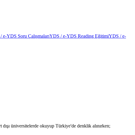
/ e-YDS Soru Çalışmaları
YDS / e-YDS Reading Eğitimi
YDS / e-
 dışı üniversitelerde okuyup Türkiye'de denklik alınırken;