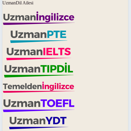
UzmanDil Ailesi