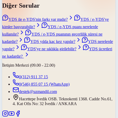
Diğer Sorular
YDS ile e-YDS'nin farkı var mıdır?
YDS / e-YDS'ye
kimler başvurabilir?
YDS / e-YDS puanı nerelerde
kullanılır?
YDS / e-YDS puanının geçerlilik süresi ne
kadardır?
YDS yılda kaç kez yapılır?
YDS nerelerde
yapılır?
YDS'ye ne sıklıkla girilebilir?
YDS ücretleri
ne kadardır?
İletişim Merkezi (09.00 - 22.00)
0(312) 911 37 15
0(546) 855 07 15
(WhatsApp)
destek@uzmandil.com
Hacettepe İvedik OSB. Teknokenti 1368. Cadde No.61,
4. Kat Ofis No: 32 İvedik / ANKARA