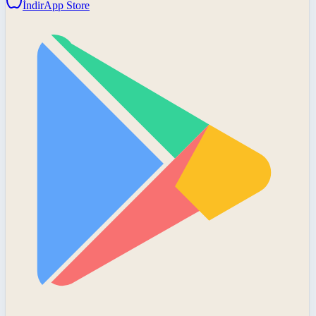
İndir
App Store