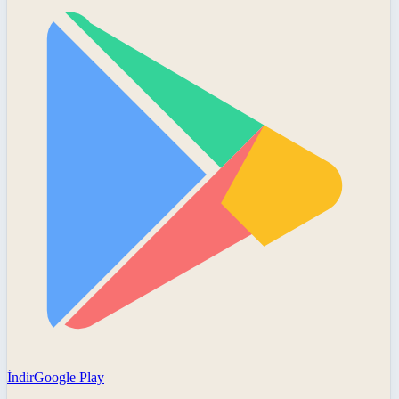
İndir
Google Play