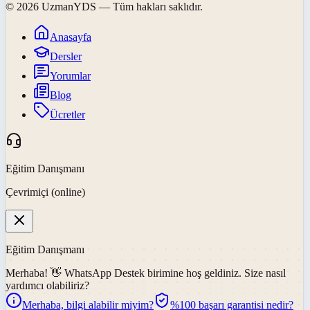
©
2026
UzmanYDS
— Tüm hakları saklıdır.
Anasayfa
Dersler
Yorumlar
Blog
Ücretler
Eğitim Danışmanı
Çevrimiçi (online)
Eğitim Danışmanı
Merhaba! 👋
WhatsApp Destek
birimine hoş geldiniz. Size nasıl
yardımcı olabiliriz?
Merhaba, bilgi alabilir miyim?
%100 başarı garantisi nedir?