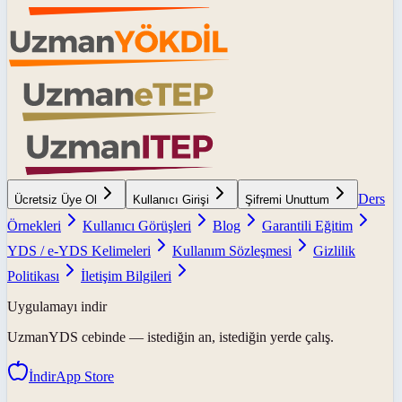
Ders
Ücretsiz Üye Ol
Kullanıcı Girişi
Şifremi Unuttum
Örnekleri
Kullanıcı Görüşleri
Blog
Garantili Eğitim
YDS / e-YDS Kelimeleri
Kullanım Sözleşmesi
Gizlilik
Politikası
İletişim Bilgileri
Uygulamayı indir
UzmanYDS
cebinde — istediğin an, istediğin yerde çalış.
İndir
App Store