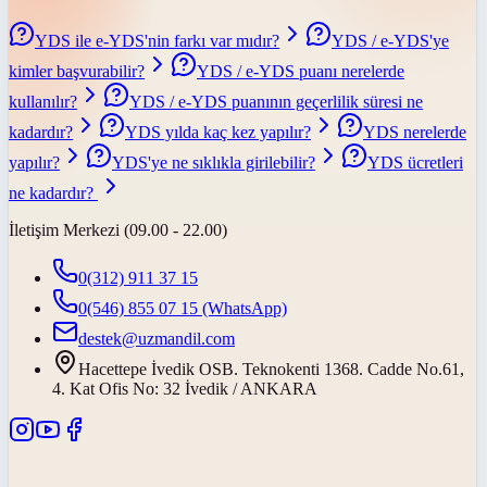
YDS ile e-YDS'nin farkı var mıdır?
YDS / e-YDS'ye
kimler başvurabilir?
YDS / e-YDS puanı nerelerde
kullanılır?
YDS / e-YDS puanının geçerlilik süresi ne
kadardır?
YDS yılda kaç kez yapılır?
YDS nerelerde
yapılır?
YDS'ye ne sıklıkla girilebilir?
YDS ücretleri
ne kadardır?
İletişim Merkezi (09.00 - 22.00)
0(312) 911 37 15
0(546) 855 07 15
(WhatsApp)
destek@uzmandil.com
Hacettepe İvedik OSB. Teknokenti 1368. Cadde No.61,
4. Kat Ofis No: 32 İvedik / ANKARA