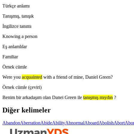
Türkçe anlamı
Tanışmış, tanışık
İngilizce tanımı
Knowing a person
Eş anlamlılar
Familiar
Örnek cümle
Were you
acquainted
with a friend of mine, Daniel Green?
Örnek cümle (çeviri)
Benim bir arkadaşım olan Danei Green ile
tanışmış mıydın
?
Diğer kelimeler
Abandon
Aberration
Abide
Ability
Abnormal
Aboard
Abolish
Abort
Abor