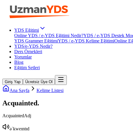
YDS Eğitimi
Online YDS / e-YDS Eğitimi Nedir?
YDS / e-YDS Destek Mod
YDS Grammer Eğitimi
YDS / e-YDS Kelime Eğitimi
Online Eğ
YDS/e-YDS Nedir?
Ders Örnekleri
Yorumlar
Blog
Eğitim Setleri
Giriş Yap
Ücretsiz Üye Ol
Ana Sayfa
Kelime Listesi
Acquainted
.
Acquainted
Adj
əˈkweɪntɪd