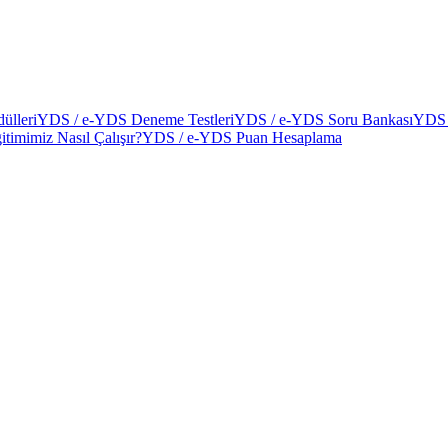
ülleri
YDS / e-YDS Deneme Testleri
YDS / e-YDS Soru Bankası
YDS 
itimimiz Nasıl Çalışır?
YDS / e-YDS Puan Hesaplama