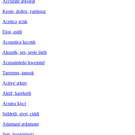
Accurate
ˈækjərət
Kesin, doğru, yanlışsız
Acetic
əˌsiːtɪk
Ekşi, asitli
Acoustic
əˈkuːstɪk
Akustik, ses, sesle ilgili
Acquainted
əˈkweɪntɪd
Tanışmış, tanışık
Active
ˈæktɪv
Aktif, hareketli
Acute
əˈkjuːt
Şiddetli, sivri, ciddi
Adamant
ˈædəmənt
Sert, hoşgörüsüz