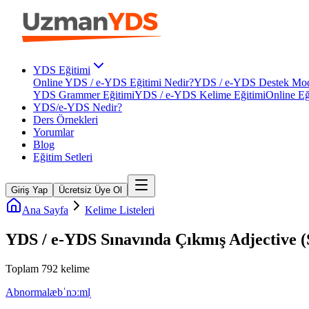
YDS Eğitimi
Online YDS / e-YDS Eğitimi Nedir?
YDS / e-YDS Destek Mod
YDS Grammer Eğitimi
YDS / e-YDS Kelime Eğitimi
Online Eğ
YDS/e-YDS Nedir?
Ders Örnekleri
Yorumlar
Blog
Eğitim Setleri
Giriş Yap
Ücretsiz Üye Ol
Ana Sayfa
Kelime Listeleri
YDS / e-YDS Sınavında Çıkmış Adjective (S
Toplam
792
kelime
Abnormal
æbˈnɔːml̩