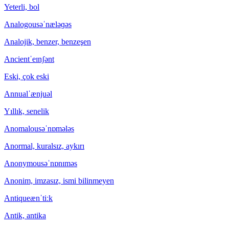
Yeterli, bol
Analogous
əˈnæləɡəs
Analojik, benzer, benzeşen
Ancient
ˈeɪnʃənt
Eski, çok eski
Annual
ˈænjuəl
Yıllık, senelik
Anomalous
əˈnɒmələs
Anormal, kuralsız, aykırı
Anonymous
əˈnɒnɪməs
Anonim, imzasız, ismi bilinmeyen
Antique
ænˈtiːk
Antik, antika