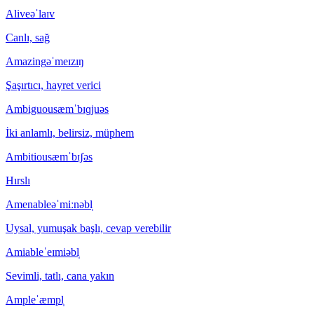
Alive
əˈlaɪv
Canlı, sağ
Amazing
əˈmeɪzɪŋ
Şaşırtıcı, hayret verici
Ambiguous
æmˈbɪɡjuəs
İki anlamlı, belirsiz, müphem
Ambitious
æmˈbɪʃəs
Hırslı
Amenable
əˈmiːnəbl̩
Uysal, yumuşak başlı, cevap verebilir
Amiable
ˈeɪmiəbl̩
Sevimli, tatlı, cana yakın
Ample
ˈæmpl̩