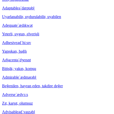
Adaptable
əˈdæptəbl̩
Uyarlanabilir, uydurulabilir, uyabilen
Adequate
ˈædɪkwət
Yeterli, uygun, elverişli
Adhesive
ədˈhiːsɪv
Yapışkan, bağlı
Adjacent
əˈdʒeɪsnt
Bitişik; yakın, komşu
Admirable
ˈædmərəbl̩
Beğenilen, hayran eden, takdire değer
Adverse
ˈædvɜːs
Zıt, karşıt, olumsuz
Advisable
ədˈvaɪzəbl̩