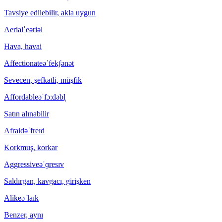
Tavsiye edilebilir, akla uygun
Aerial
ˈeəriəl
Hava, havai
Affectionate
əˈfekʃənət
Sevecen, şefkatli, müşfik
Affordable
əˈfɔːdəbl̩
Satın alınabilir
Afraid
əˈfreɪd
Korkmuş, korkar
Aggressive
əˈɡresɪv
Saldırgan, kavgacı, girişken
Alike
əˈlaɪk
Benzer, aynı