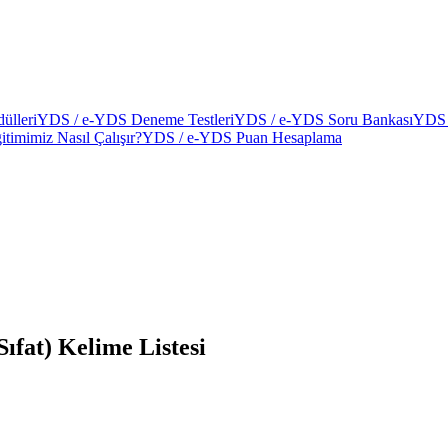
ülleri
YDS / e-YDS Deneme Testleri
YDS / e-YDS Soru Bankası
YDS 
itimimiz Nasıl Çalışır?
YDS / e-YDS Puan Hesaplama
ıfat) Kelime Listesi