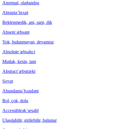
Anormal, olağandışı
Abrupt
əˈbrʌpt
Beklenmedik, ani, sarp, dik
Absent
ˈæbsənt
Yok, bulunmayan, devamsız
Absolute
ˈæbsəluːt
Mutlak, kesin, tam
Abstract
ˈæbstrækt
Soyut
Abundant
əˈbʌndənt
Bol, çok, dolu
Accessible
əkˈsesəbl̩
Ulaşılabilir, girilebilir, bulunur