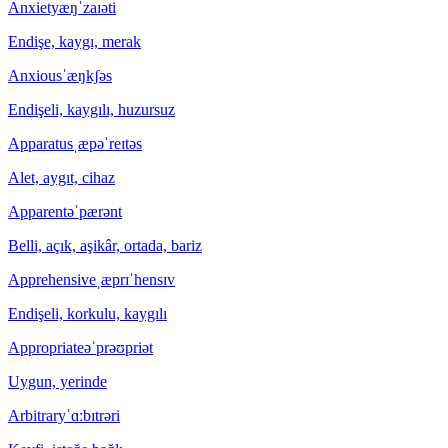
Anxiety
æŋˈzaɪəti
Endişe, kaygı, merak
Anxious
ˈæŋkʃəs
Endişeli, kaygılı, huzursuz
Apparatus
ˌæpəˈreɪtəs
Alet, aygıt, cihaz
Apparent
əˈpærənt
Belli, açık, aşikâr, ortada, bariz
Apprehensive
ˌæprɪˈhensɪv
Endişeli, korkulu, kaygılı
Appropriate
əˈprəʊpriət
Uygun, yerinde
Arbitrary
ˈɑːbɪtrəri