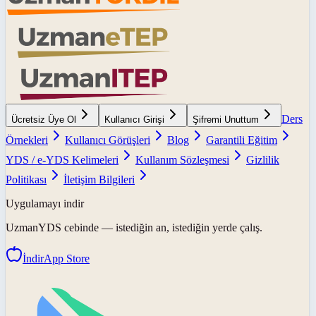
Ders
Ücretsiz Üye Ol
Kullanıcı Girişi
Şifremi Unuttum
Örnekleri
Kullanıcı Görüşleri
Blog
Garantili Eğitim
YDS / e-YDS Kelimeleri
Kullanım Sözleşmesi
Gizlilik
Politikası
İletişim Bilgileri
Uygulamayı indir
UzmanYDS
cebinde — istediğin an, istediğin yerde çalış.
İndir
App Store