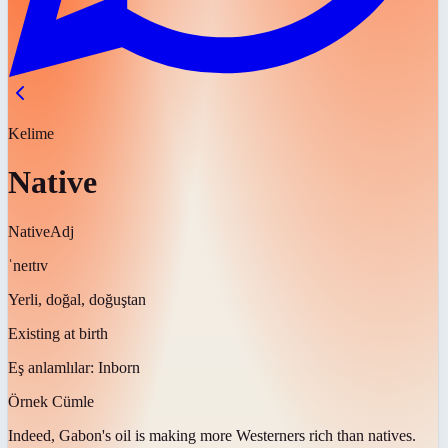
Kelime
Native
Native
Adj
ˈneɪtɪv
Yerli, doğal, doğuştan
Existing at birth
Eş anlamlılar:
Inborn
Örnek Cümle
Indeed, Gabon's oil is making more Westerners rich than
natives
.