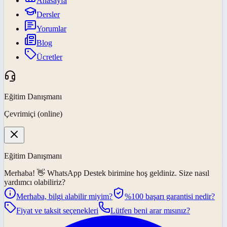
Anasayfa
Dersler
Yorumlar
Blog
Ücretler
Eğitim Danışmanı
Çevrimiçi (online)
Eğitim Danışmanı
Merhaba! 👋
WhatsApp Destek
birimine hoş geldiniz. Size nasıl
yardımcı olabiliriz?
Merhaba, bilgi alabilir miyim?
%100 başarı garantisi nedir?
Fiyat ve taksit seçenekleri
Lütfen beni arar mısınız?