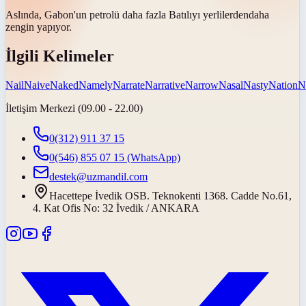
Aslında, Gabon'un petrolü daha fazla Batılıyı
yerlilerden
daha
zengin yapıyor.
İlgili Kelimeler
Nail
Naive
Naked
Namely
Narrate
Narrative
Narrow
Nasal
Nasty
Nation
N
İletişim Merkezi (09.00 - 22.00)
0(312) 911 37 15
0(546) 855 07 15
(WhatsApp)
destek@uzmandil.com
Hacettepe İvedik OSB. Teknokenti 1368. Cadde No.61,
4. Kat Ofis No: 32 İvedik / ANKARA