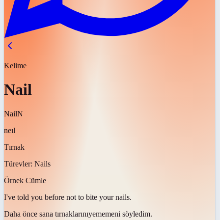
Kelime
Nail
Nail
N
neɪl
Tırnak
Türevler:
Nails
Örnek Cümle
I've told you before not to bite your
nails
.
Daha önce sana
tırnaklarını
yememeni söyledim.