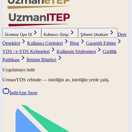
Ders
Ücretsiz Üye Ol
Kullanıcı Girişi
Şifremi Unuttum
Örnekleri
Kullanıcı Görüşleri
Blog
Garantili Eğitim
YDS / e-YDS Kelimeleri
Kullanım Sözleşmesi
Gizlilik
Politikası
İletişim Bilgileri
Uygulamayı indir
UzmanYDS
cebinde — istediğin an, istediğin yerde çalış.
İndir
App Store