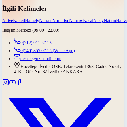
İlgili Kelimeler
Naive
Naked
Namely
Narrate
Narrative
Narrow
Nasal
Nasty
Nation
Nativ
İletişim Merkezi (09.00 - 22.00)
0(312) 911 37 15
0(546) 855 07 15
(WhatsApp)
destek@uzmandil.com
Hacettepe İvedik OSB. Teknokenti 1368. Cadde No.61,
4. Kat Ofis No: 32 İvedik / ANKARA