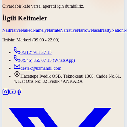
Civarda
bir kafe varsa, aperatif için durabiliriz.
İlgili Kelimeler
Nail
Naive
Naked
Namely
Narrate
Narrative
Narrow
Nasal
Nasty
Nation
N
İletişim Merkezi (09.00 - 22.00)
0(312) 911 37 15
0(546) 855 07 15
(WhatsApp)
destek@uzmandil.com
Hacettepe İvedik OSB. Teknokenti 1368. Cadde No.61,
4. Kat Ofis No: 32 İvedik / ANKARA