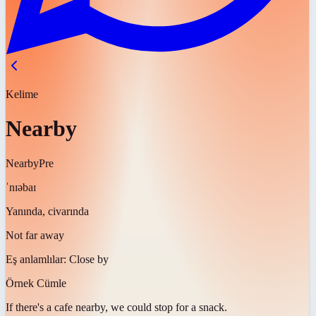
Kelime
Nearby
Nearby
Pre
ˈnɪəbaɪ
Yanında, civarında
Not far away
Eş anlamlılar:
Close by
Örnek Cümle
If there's a cafe
nearby
, we could stop for a snack.