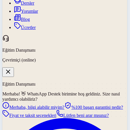
Dersler
Yorumlar
Blog
Ücretler
Eğitim Danışmanı
Çevrimiçi (online)
Eğitim Danışmanı
Merhaba! 👋
WhatsApp Destek
birimine hoş geldiniz. Size nasıl
yardımcı olabiliriz?
Merhaba, bilgi alabilir miyim?
%100 başarı garantisi nedir?
Fiyat ve taksit seçenekleri
Lütfen beni arar mısınız?