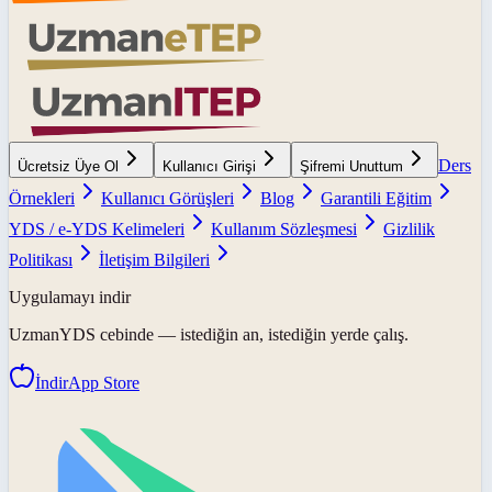
Ders
Ücretsiz Üye Ol
Kullanıcı Girişi
Şifremi Unuttum
Örnekleri
Kullanıcı Görüşleri
Blog
Garantili Eğitim
YDS / e-YDS Kelimeleri
Kullanım Sözleşmesi
Gizlilik
Politikası
İletişim Bilgileri
Uygulamayı indir
UzmanYDS
cebinde — istediğin an, istediğin yerde çalış.
İndir
App Store