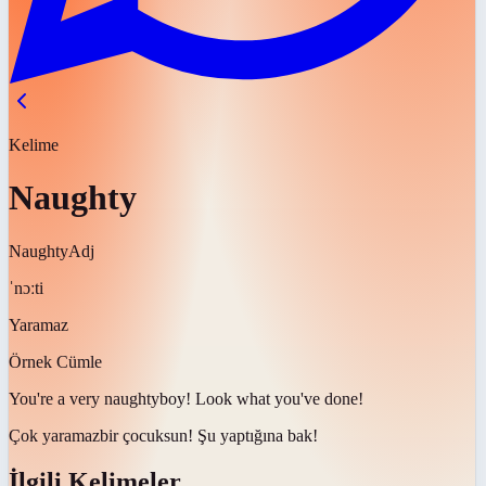
Kelime
Naughty
Naughty
Adj
ˈnɔːti
Yaramaz
Örnek Cümle
You're a very
naughty
boy! Look what you've done!
Çok
yaramaz
bir çocuksun! Şu yaptığına bak!
İlgili Kelimeler