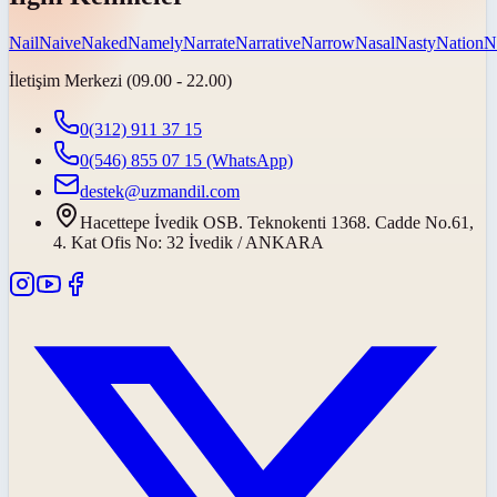
Nail
Naive
Naked
Namely
Narrate
Narrative
Narrow
Nasal
Nasty
Nation
N
İletişim Merkezi (09.00 - 22.00)
0(312) 911 37 15
0(546) 855 07 15
(WhatsApp)
destek@uzmandil.com
Hacettepe İvedik OSB. Teknokenti 1368. Cadde No.61,
4. Kat Ofis No: 32 İvedik / ANKARA