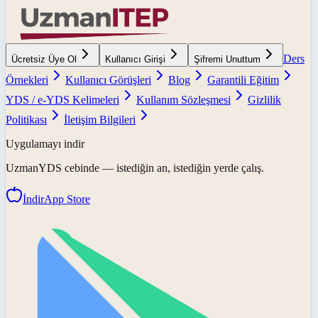
Ders
Ücretsiz Üye Ol
Kullanıcı Girişi
Şifremi Unuttum
Örnekleri
Kullanıcı Görüşleri
Blog
Garantili Eğitim
YDS / e-YDS Kelimeleri
Kullanım Sözleşmesi
Gizlilik
Politikası
İletişim Bilgileri
Uygulamayı indir
UzmanYDS
cebinde — istediğin an, istediğin yerde çalış.
İndir
App Store