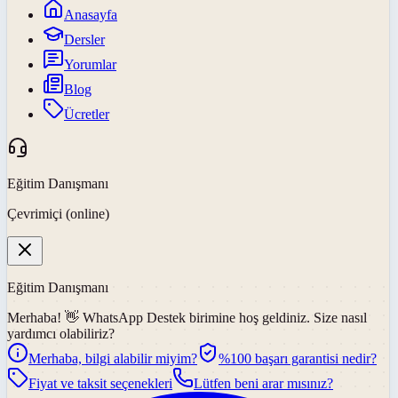
Anasayfa
Dersler
Yorumlar
Blog
Ücretler
Eğitim Danışmanı
Çevrimiçi (online)
Eğitim Danışmanı
Merhaba! 👋
WhatsApp Destek
birimine hoş geldiniz. Size nasıl
yardımcı olabiliriz?
Merhaba, bilgi alabilir miyim?
%100 başarı garantisi nedir?
Fiyat ve taksit seçenekleri
Lütfen beni arar mısınız?