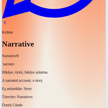
Kelime
Narrative
Narrative
N
ˈnærətɪv
Hikâye, öykü, hikâye anlatma
A narrated account, a story
Eş anlamlılar:
Story
Türevler:
Narratives
Örnek Cümle