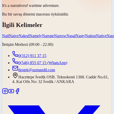
It's a
narrative
of wartime adventure.
Bu bir savaş dönemi macerası
öyküsüdür
.
İlgili Kelimeler
Nail
Naive
Naked
Namely
Narrate
Narrow
Nasal
Nasty
Nation
Native
Nau
İletişim Merkezi (09.00 - 22.00)
0(312) 911 37 15
0(546) 855 07 15
(WhatsApp)
destek@uzmandil.com
Hacettepe İvedik OSB. Teknokenti 1368. Cadde No.61,
4. Kat Ofis No: 32 İvedik / ANKARA