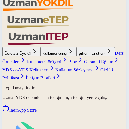
Ders
Ücretsiz Üye Ol
Kullanıcı Girişi
Şifremi Unuttum
Örnekleri
Kullanıcı Görüşleri
Blog
Garantili Eğitim
YDS / e-YDS Kelimeleri
Kullanım Sözleşmesi
Gizlilik
Politikası
İletişim Bilgileri
Uygulamayı indir
UzmanYDS
cebinde — istediğin an, istediğin yerde çalış.
İndir
App Store