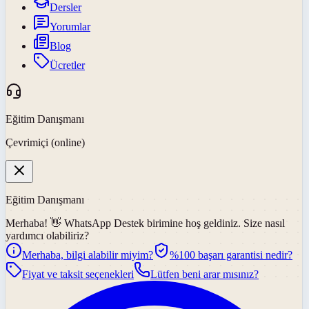
Dersler
Yorumlar
Blog
Ücretler
Eğitim Danışmanı
Çevrimiçi (online)
Eğitim Danışmanı
Merhaba! 👋
WhatsApp Destek
birimine hoş geldiniz. Size nasıl
yardımcı olabiliriz?
Merhaba, bilgi alabilir miyim?
%100 başarı garantisi nedir?
Fiyat ve taksit seçenekleri
Lütfen beni arar mısınız?