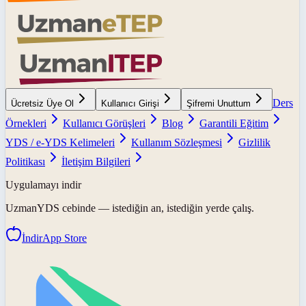
Ders
Ücretsiz Üye Ol
Kullanıcı Girişi
Şifremi Unuttum
Örnekleri
Kullanıcı Görüşleri
Blog
Garantili Eğitim
YDS / e-YDS Kelimeleri
Kullanım Sözleşmesi
Gizlilik
Politikası
İletişim Bilgileri
Uygulamayı indir
UzmanYDS
cebinde — istediğin an, istediğin yerde çalış.
İndir
App Store