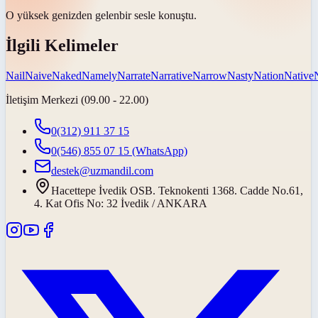
O yüksek
genizden gelen
bir sesle konuştu.
İlgili Kelimeler
Nail
Naive
Naked
Namely
Narrate
Narrative
Narrow
Nasty
Nation
Native
İletişim Merkezi (09.00 - 22.00)
0(312) 911 37 15
0(546) 855 07 15
(WhatsApp)
destek@uzmandil.com
Hacettepe İvedik OSB. Teknokenti 1368. Cadde No.61,
4. Kat Ofis No: 32 İvedik / ANKARA