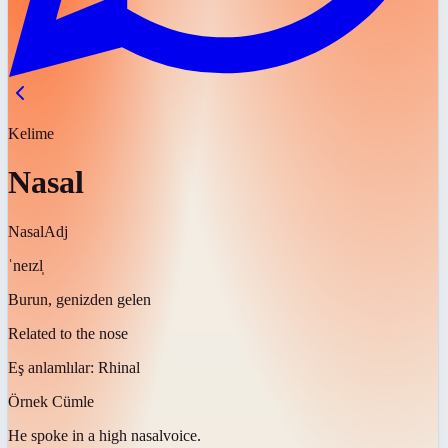
Kelime
Nasal
Nasal
Adj
ˈneɪzl̩
Burun, genizden gelen
Related to the nose
Eş anlamlılar:
Rhinal
Örnek Cümle
He spoke in a high
nasal
voice.