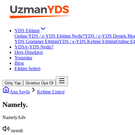
YDS Eğitimi
Online YDS / e-YDS Eğitimi Nedir?
YDS / e-YDS Destek Mod
YDS Grammer Eğitimi
YDS / e-YDS Kelime Eğitimi
Online Eğ
YDS/e-YDS Nedir?
Ders Örnekleri
Yorumlar
Blog
Eğitim Setleri
Giriş Yap
Ücretsiz Üye Ol
Ana Sayfa
Kelime Listesi
Namely
.
Namely
Adv
ˈneɪmli