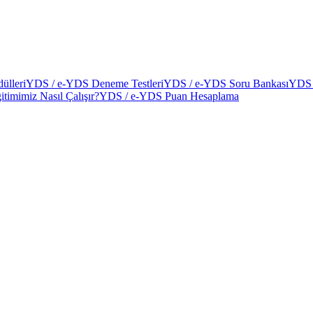
ülleri
YDS / e-YDS Deneme Testleri
YDS / e-YDS Soru Bankası
YDS 
itimimiz Nasıl Çalışır?
YDS / e-YDS Puan Hesaplama