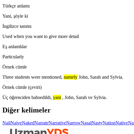
Türkçe anlamı
Yani, şöyle ki
İngilizce tanımı
Used when you want to give more detail
Eş anlamlılar
Particularly
Örnek cümle
Three students were mentioned,
namely
John, Sarah and Sylvia.
Örnek cümle (çeviri)
Üç öğrenciden bahsedildi,
yani
, John, Sarah ve Sylvia.
Diğer kelimeler
Nail
Naive
Naked
Narrate
Narrative
Narrow
Nasal
Nasty
Nation
Native
Na