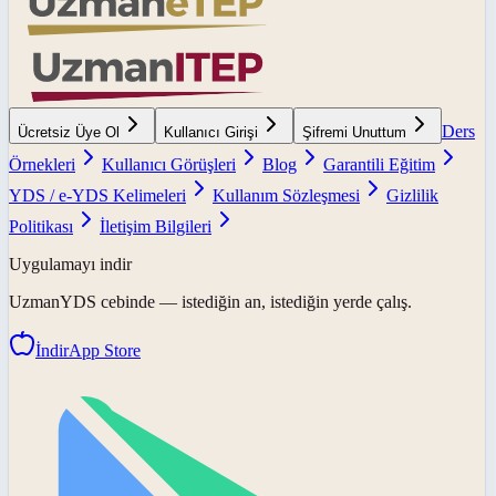
Ders
Ücretsiz Üye Ol
Kullanıcı Girişi
Şifremi Unuttum
Örnekleri
Kullanıcı Görüşleri
Blog
Garantili Eğitim
YDS / e-YDS Kelimeleri
Kullanım Sözleşmesi
Gizlilik
Politikası
İletişim Bilgileri
Uygulamayı indir
UzmanYDS
cebinde — istediğin an, istediğin yerde çalış.
İndir
App Store