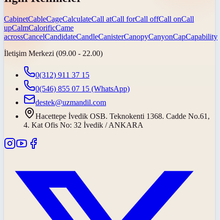
Cabinet
Cable
Cage
Calculate
Call at
Call for
Call off
Call on
Call
up
Calm
Calorific
Came
across
Cancel
Candidate
Candle
Canister
Canopy
Canyon
Cap
Capability
İletişim Merkezi (09.00 - 22.00)
0(312) 911 37 15
0(546) 855 07 15
(WhatsApp)
destek@uzmandil.com
Hacettepe İvedik OSB. Teknokenti 1368. Cadde No.61,
4. Kat Ofis No: 32 İvedik / ANKARA