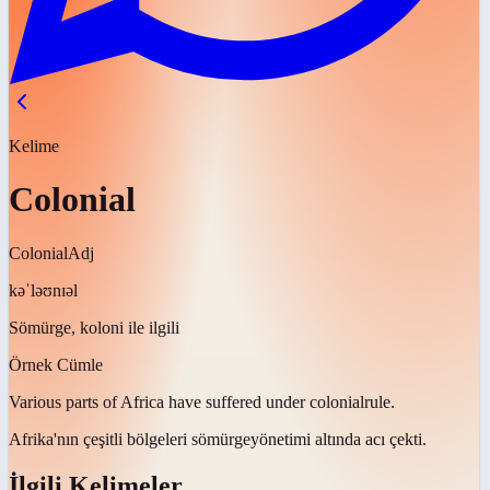
Kelime
Colonial
Colonial
Adj
kəˈləʊnɪəl
Sömürge, koloni ile ilgili
Örnek Cümle
Various parts of Africa have suffered under
colonial
rule.
Afrika'nın çeşitli bölgeleri
sömürge
yönetimi altında acı çekti.
İlgili Kelimeler