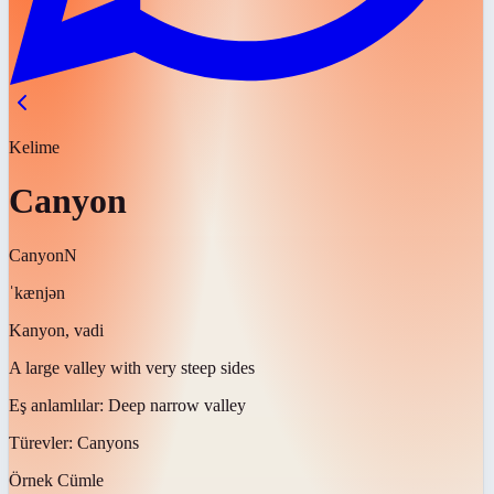
Kelime
Canyon
Canyon
N
ˈkænjən
Kanyon, vadi
A large valley with very steep sides
Eş anlamlılar:
Deep narrow valley
Türevler:
Canyons
Örnek Cümle