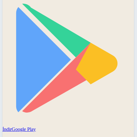
İndir
Google Play