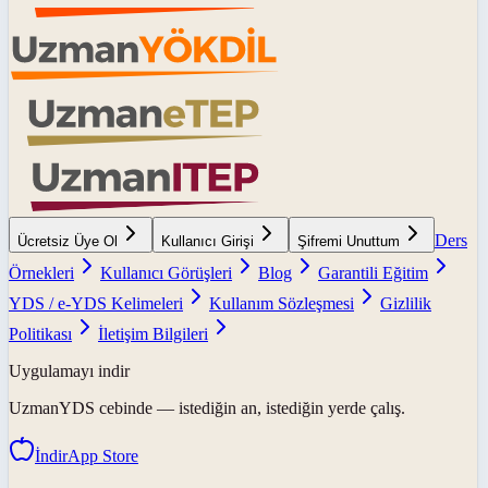
Ders
Ücretsiz Üye Ol
Kullanıcı Girişi
Şifremi Unuttum
Örnekleri
Kullanıcı Görüşleri
Blog
Garantili Eğitim
YDS / e-YDS Kelimeleri
Kullanım Sözleşmesi
Gizlilik
Politikası
İletişim Bilgileri
Uygulamayı indir
UzmanYDS
cebinde — istediğin an, istediğin yerde çalış.
İndir
App Store