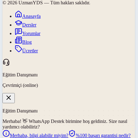
©
2026
UzmanYDS
— Tüm hakları saklıdır.
Anasayfa
Dersler
Yorumlar
Blog
Ücretler
Eğitim Danışmanı
Çevrimiçi (online)
Eğitim Danışmanı
Merhaba! 👋
WhatsApp Destek
birimine hoş geldiniz. Size nasıl
yardımcı olabiliriz?
Merhaba, bilgi alabilir miyim?
%100 başarı garantisi nedir?