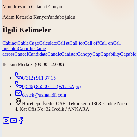
Man drown in Cataract
Canyon
.
Adam Katarakt
Kanyon'unda
boğuldu.
İlgili Kelimeler
Cabinet
Cable
Cage
Calculate
Call at
Call for
Call off
Call on
Call
up
Calm
Calorific
Came
across
Cancel
Candidate
Candle
Canister
Canopy
Cap
Capability
Capable
İletişim Merkezi (09.00 - 22.00)
0(312) 911 37 15
0(546) 855 07 15
(WhatsApp)
destek@uzmandil.com
Hacettepe İvedik OSB. Teknokenti 1368. Cadde No.61,
4. Kat Ofis No: 32 İvedik / ANKARA