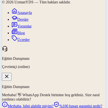
©
2026
UzmanYDS
— Tüm hakları saklıdır.
Anasayfa
Dersler
Yorumlar
Blog
Ücretler
Eğitim Danışmanı
Çevrimiçi (online)
Eğitim Danışmanı
Merhaba! 👋
WhatsApp Destek
birimine hoş geldiniz. Size nasıl
yardımcı olabiliriz?
Merhaba, bilgi alabilir miyim?
%100 başarı garantisi nedir?