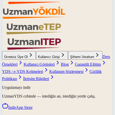
Ders
Ücretsiz Üye Ol
Kullanıcı Girişi
Şifremi Unuttum
Örnekleri
Kullanıcı Görüşleri
Blog
Garantili Eğitim
YDS / e-YDS Kelimeleri
Kullanım Sözleşmesi
Gizlilik
Politikası
İletişim Bilgileri
Uygulamayı indir
UzmanYDS
cebinde — istediğin an, istediğin yerde çalış.
İndir
App Store