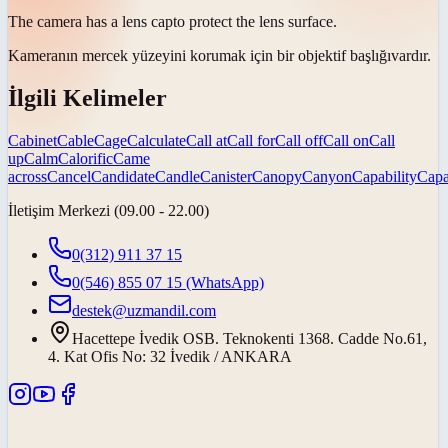
The camera has a lens
cap
to protect the lens surface.
Kameranın mercek yüzeyini korumak için bir objektif
başlığı
vardır.
İlgili Kelimeler
Cabinet
Cable
Cage
Calculate
Call at
Call for
Call off
Call on
Call
up
Calm
Calorific
Came
across
Cancel
Candidate
Candle
Canister
Canopy
Canyon
Capability
Capa
İletişim Merkezi (09.00 - 22.00)
0(312) 911 37 15
0(546) 855 07 15
(WhatsApp)
destek@uzmandil.com
Hacettepe İvedik OSB. Teknokenti 1368. Cadde No.61,
4. Kat Ofis No: 32 İvedik / ANKARA