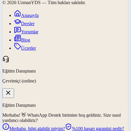
©
2026
UzmanYDS
— Tüm hakları saklıdır.
Anasayfa
Dersler
Yorumlar
Blog
Ücretler
Eğitim Danışmanı
Çevrimiçi (online)
Eğitim Danışmanı
Merhaba! 👋
WhatsApp Destek
birimine hoş geldiniz. Size nasıl
yardımcı olabiliriz?
Merhaba, bilgi alabilir miyim?
%100 başarı garantisi nedir?