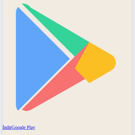
İndir
Google Play