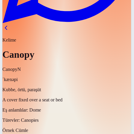
Kelime
Canopy
Canopy
N
ˈkænəpi
Kubbe, örtü, paraşüt
A cover fixed over a seat or bed
Eş anlamlılar:
Dome
Türevler:
Canopies
Örnek Cümle