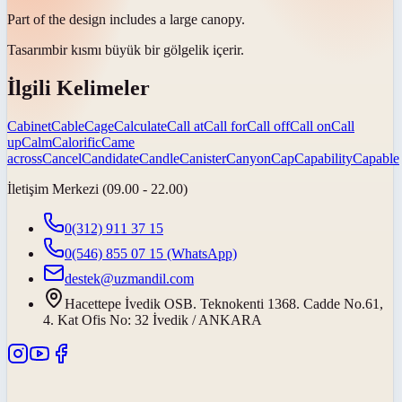
Part of the design includes a large
canopy
.
Tasarım
bir kısmı büyük bir gölgelik içerir.
İlgili Kelimeler
Cabinet
Cable
Cage
Calculate
Call at
Call for
Call off
Call on
Call
up
Calm
Calorific
Came
across
Cancel
Candidate
Candle
Canister
Canyon
Cap
Capability
Capable
İletişim Merkezi (09.00 - 22.00)
0(312) 911 37 15
0(546) 855 07 15
(WhatsApp)
destek@uzmandil.com
Hacettepe İvedik OSB. Teknokenti 1368. Cadde No.61,
4. Kat Ofis No: 32 İvedik / ANKARA