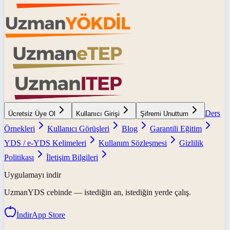
Ders
Ücretsiz Üye Ol
Kullanıcı Girişi
Şifremi Unuttum
Örnekleri
Kullanıcı Görüşleri
Blog
Garantili Eğitim
YDS / e-YDS Kelimeleri
Kullanım Sözleşmesi
Gizlilik
Politikası
İletişim Bilgileri
Uygulamayı indir
UzmanYDS
cebinde — istediğin an, istediğin yerde çalış.
İndir
App Store