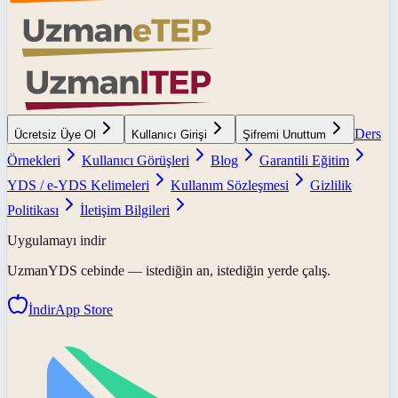
Ders
Ücretsiz Üye Ol
Kullanıcı Girişi
Şifremi Unuttum
Örnekleri
Kullanıcı Görüşleri
Blog
Garantili Eğitim
YDS / e-YDS Kelimeleri
Kullanım Sözleşmesi
Gizlilik
Politikası
İletişim Bilgileri
Uygulamayı indir
UzmanYDS
cebinde — istediğin an, istediğin yerde çalış.
İndir
App Store