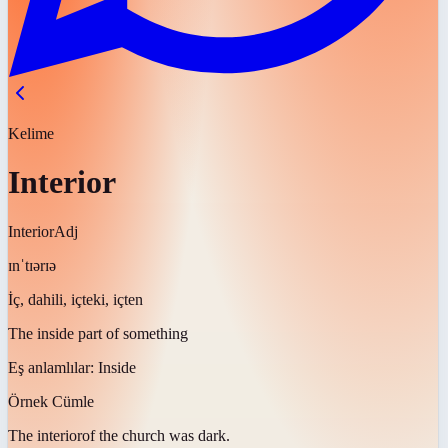
Kelime
Interior
Interior
Adj
ɪnˈtɪərɪə
İç, dahili, içteki, içten
The inside part of something
Eş anlamlılar:
Inside
Örnek Cümle
The
interior
of the church was dark.