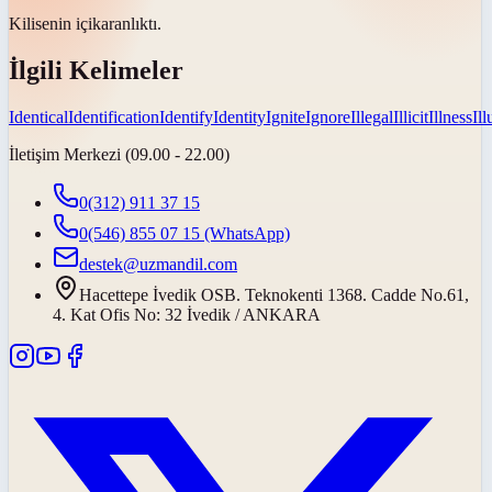
Kilisenin
içi
karanlıktı.
İlgili Kelimeler
Identical
Identification
Identify
Identity
Ignite
Ignore
Illegal
Illicit
Illness
Il
İletişim Merkezi (09.00 - 22.00)
0(312) 911 37 15
0(546) 855 07 15
(WhatsApp)
destek@uzmandil.com
Hacettepe İvedik OSB. Teknokenti 1368. Cadde No.61,
4. Kat Ofis No: 32 İvedik / ANKARA