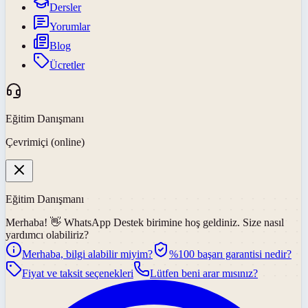
Dersler
Yorumlar
Blog
Ücretler
Eğitim Danışmanı
Çevrimiçi (online)
Eğitim Danışmanı
Merhaba! 👋
WhatsApp Destek
birimine hoş geldiniz. Size nasıl
yardımcı olabiliriz?
Merhaba, bilgi alabilir miyim?
%100 başarı garantisi nedir?
Fiyat ve taksit seçenekleri
Lütfen beni arar mısınız?