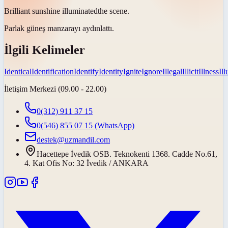
Brilliant sunshine
illuminated
the scene.
Parlak güneş manzarayı
aydınlattı
.
İlgili Kelimeler
Identical
Identification
Identify
Identity
Ignite
Ignore
Illegal
Illicit
Illness
Ill
İletişim Merkezi (09.00 - 22.00)
0(312) 911 37 15
0(546) 855 07 15
(WhatsApp)
destek@uzmandil.com
Hacettepe İvedik OSB. Teknokenti 1368. Cadde No.61,
4. Kat Ofis No: 32 İvedik / ANKARA