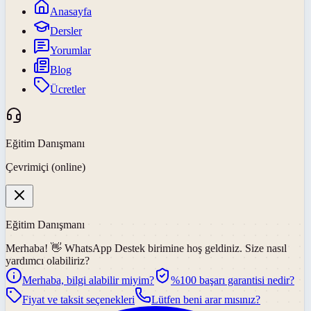
Anasayfa
Dersler
Yorumlar
Blog
Ücretler
Eğitim Danışmanı
Çevrimiçi (online)
Eğitim Danışmanı
Merhaba! 👋
WhatsApp Destek
birimine hoş geldiniz. Size nasıl
yardımcı olabiliriz?
Merhaba, bilgi alabilir miyim?
%100 başarı garantisi nedir?
Fiyat ve taksit seçenekleri
Lütfen beni arar mısınız?