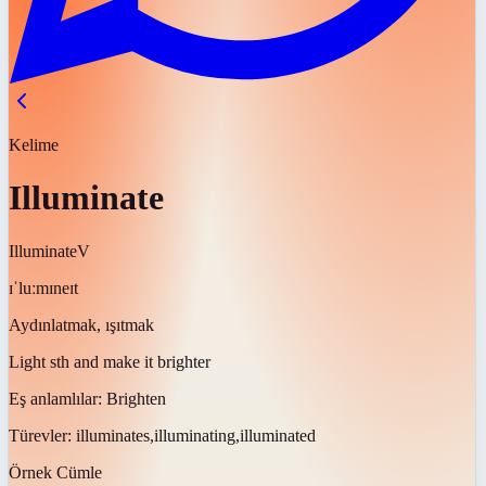
Kelime
Illuminate
Illuminate
V
ɪˈluːmɪneɪt
Aydınlatmak, ışıtmak
Light sth and make it brighter
Eş anlamlılar:
Brighten
Türevler:
illuminates,illuminating,illuminated
Örnek Cümle