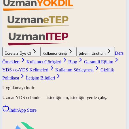
Ders
Ücretsiz Üye Ol
Kullanıcı Girişi
Şifremi Unuttum
Örnekleri
Kullanıcı Görüşleri
Blog
Garantili Eğitim
YDS / e-YDS Kelimeleri
Kullanım Sözleşmesi
Gizlilik
Politikası
İletişim Bilgileri
Uygulamayı indir
UzmanYDS
cebinde — istediğin an, istediğin yerde çalış.
İndir
App Store