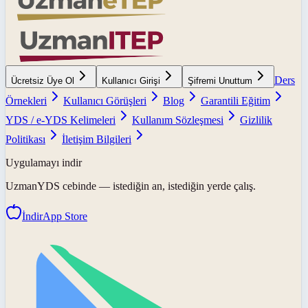
Ders
Ücretsiz Üye Ol
Kullanıcı Girişi
Şifremi Unuttum
Örnekleri
Kullanıcı Görüşleri
Blog
Garantili Eğitim
YDS / e-YDS Kelimeleri
Kullanım Sözleşmesi
Gizlilik
Politikası
İletişim Bilgileri
Uygulamayı indir
UzmanYDS
cebinde — istediğin an, istediğin yerde çalış.
İndir
App Store