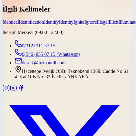
İlgili Kelimeler
Identical
Identification
Identify
Identity
Ignite
Ignore
Illegal
Illicit
Illuminat
İletişim Merkezi (09.00 - 22.00)
0(312) 911 37 15
0(546) 855 07 15
(WhatsApp)
destek@uzmandil.com
Hacettepe İvedik OSB. Teknokenti 1368. Cadde No.61,
4. Kat Ofis No: 32 İvedik / ANKARA