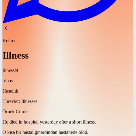
Kelime
Illness
Illness
N
ˈɪlnəs
Hastalık
Türevler:
Illnesses
Örnek Cümle
He died in hospital yesterday after a short
illness
.
O kısa bir
hastalığın
ardından hastanede öldü.