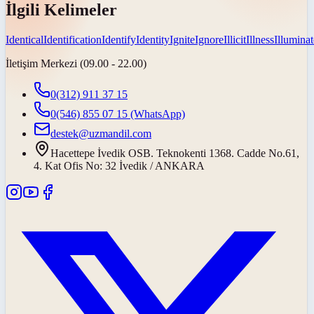
İlgili Kelimeler
Identical
Identification
Identify
Identity
Ignite
Ignore
Illicit
Illness
Illuminat
İletişim Merkezi (09.00 - 22.00)
0(312) 911 37 15
0(546) 855 07 15
(WhatsApp)
destek@uzmandil.com
Hacettepe İvedik OSB. Teknokenti 1368. Cadde No.61,
4. Kat Ofis No: 32 İvedik / ANKARA