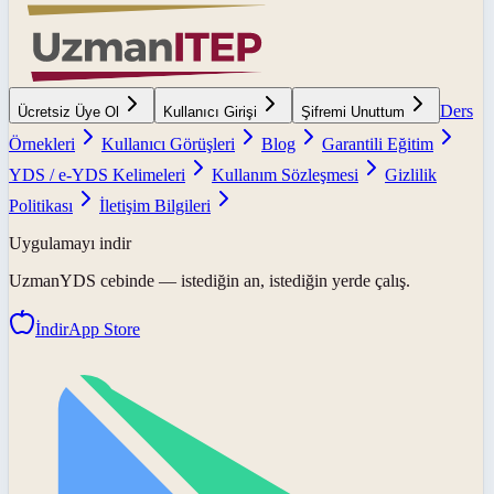
Ders
Ücretsiz Üye Ol
Kullanıcı Girişi
Şifremi Unuttum
Örnekleri
Kullanıcı Görüşleri
Blog
Garantili Eğitim
YDS / e-YDS Kelimeleri
Kullanım Sözleşmesi
Gizlilik
Politikası
İletişim Bilgileri
Uygulamayı indir
UzmanYDS
cebinde — istediğin an, istediğin yerde çalış.
İndir
App Store