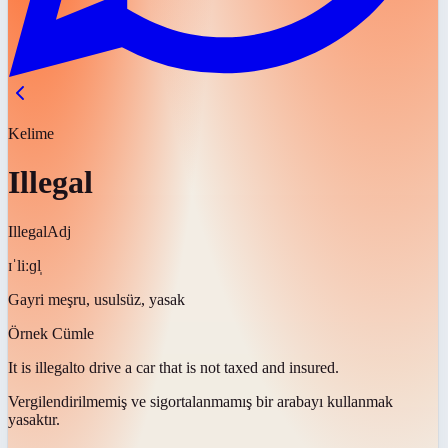
Kelime
Illegal
Illegal
Adj
ɪˈliːɡl̩
Gayri meşru, usulsüz, yasak
Örnek Cümle
It is
illegal
to drive a car that is not taxed and insured.
Vergilendirilmemiş ve sigortalanmamış bir arabayı kullanmak
yasaktır
.