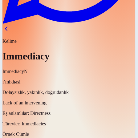
Kelime
Immediacy
Immediacy
N
ɪˈmiːdɪəsi
Dolaysızlık, yakınlık, doğrudanlık
Lack of an intervening
Eş anlamlılar:
Directness
Türevler:
Immediacies
Örnek Cümle