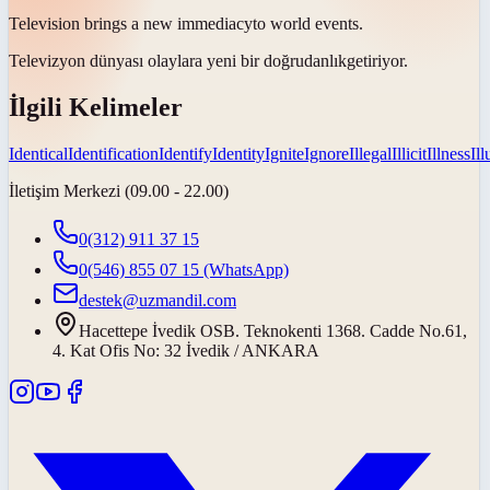
Television brings a new
immediacy
to world events.
Televizyon dünyası olaylara yeni bir
doğrudanlık
getiriyor.
İlgili Kelimeler
Identical
Identification
Identify
Identity
Ignite
Ignore
Illegal
Illicit
Illness
Il
İletişim Merkezi (09.00 - 22.00)
0(312) 911 37 15
0(546) 855 07 15
(WhatsApp)
destek@uzmandil.com
Hacettepe İvedik OSB. Teknokenti 1368. Cadde No.61,
4. Kat Ofis No: 32 İvedik / ANKARA