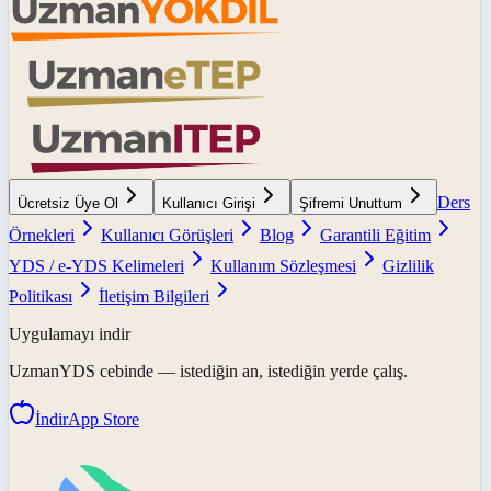
Ders
Ücretsiz Üye Ol
Kullanıcı Girişi
Şifremi Unuttum
Örnekleri
Kullanıcı Görüşleri
Blog
Garantili Eğitim
YDS / e-YDS Kelimeleri
Kullanım Sözleşmesi
Gizlilik
Politikası
İletişim Bilgileri
Uygulamayı indir
UzmanYDS
cebinde — istediğin an, istediğin yerde çalış.
İndir
App Store