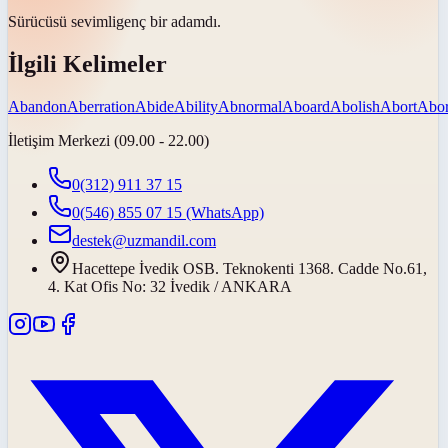
Sürücüsü
sevimli
genç bir adamdı.
İlgili Kelimeler
Abandon
Aberration
Abide
Ability
Abnormal
Aboard
Abolish
Abort
Abor
İletişim Merkezi (09.00 - 22.00)
0(312) 911 37 15
0(546) 855 07 15
(WhatsApp)
destek@uzmandil.com
Hacettepe İvedik OSB. Teknokenti 1368. Cadde No.61,
4. Kat Ofis No: 32 İvedik / ANKARA