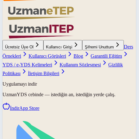
Ders
Ücretsiz Üye Ol
Kullanıcı Girişi
Şifremi Unuttum
Örnekleri
Kullanıcı Görüşleri
Blog
Garantili Eğitim
YDS / e-YDS Kelimeleri
Kullanım Sözleşmesi
Gizlilik
Politikası
İletişim Bilgileri
Uygulamayı indir
UzmanYDS
cebinde — istediğin an, istediğin yerde çalış.
İndir
App Store