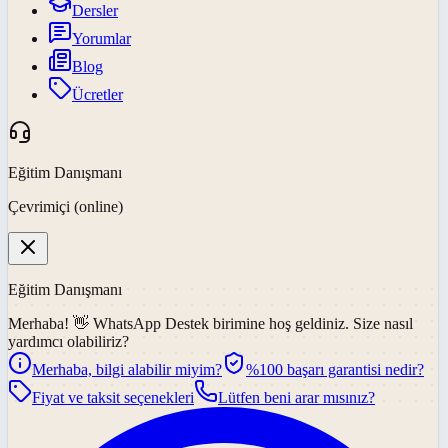
Dersler
Yorumlar
Blog
Ücretler
Eğitim Danışmanı
Çevrimiçi (online)
Eğitim Danışmanı
Merhaba! 👋
WhatsApp Destek
birimine hoş geldiniz. Size nasıl
yardımcı olabiliriz?
Merhaba, bilgi alabilir miyim?
%100 başarı garantisi nedir?
Fiyat ve taksit seçenekleri
Lütfen beni arar mısınız?