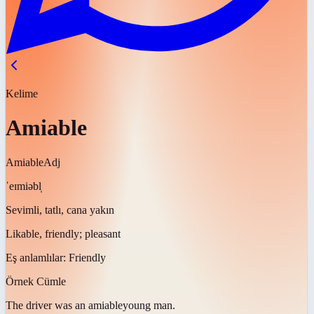
Kelime
Amiable
Amiable
Adj
ˈeɪmiəbl̩
Sevimli, tatlı, cana yakın
Likable, friendly; pleasant
Eş anlamlılar:
Friendly
Örnek Cümle
The driver was an
amiable
young man.