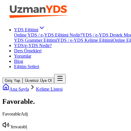
YDS Eğitimi
Online YDS / e-YDS Eğitimi Nedir?
YDS / e-YDS Destek Mod
YDS Grammer Eğitimi
YDS / e-YDS Kelime Eğitimi
Online Eğ
YDS/e-YDS Nedir?
Ders Örnekleri
Yorumlar
Blog
Eğitim Setleri
Giriş Yap
Ücretsiz Üye Ol
Ana Sayfa
Kelime Listesi
Favorable
.
Favorable
Adj
ˈfeɪvərəbl̩