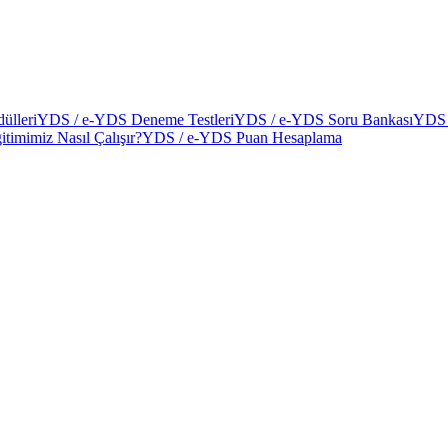
ülleri
YDS / e-YDS Deneme Testleri
YDS / e-YDS Soru Bankası
YDS 
itimimiz Nasıl Çalışır?
YDS / e-YDS Puan Hesaplama