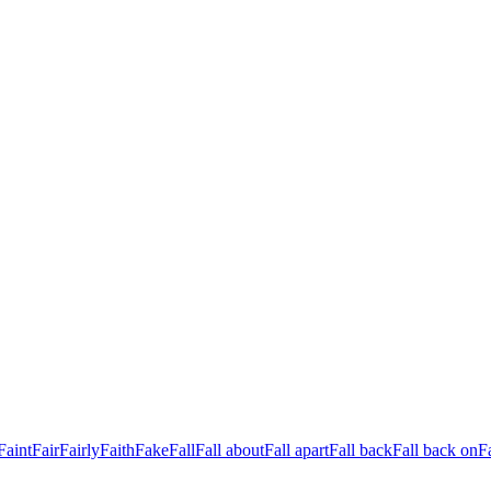
Faint
Fair
Fairly
Faith
Fake
Fall
Fall about
Fall apart
Fall back
Fall back on
Fa