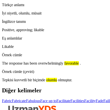
Türkçe anlamı
İyi niyetli, olumlu, müsait
İngilizce tanımı
Positive, approving; likable
Eş anlamlılar
Likable
Örnek cümle
The response has been overwhelmingly
favorable
.
Örnek cümle (çeviri)
Tepkisi kuvvetli bir biçimde
olumlu
olmuştur.
Diğer kelimeler
Fabric
Fabricate
Fabulous
Face up to
Facilitate
Facilities
Facility
Fade
Fail