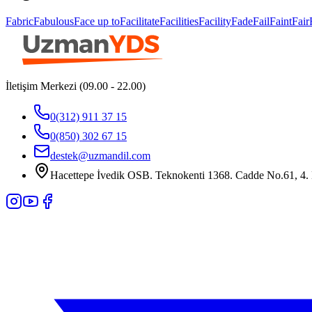
Fabric
Fabulous
Face up to
Facilitate
Facilities
Facility
Fade
Fail
Faint
Fair
İletişim Merkezi (09.00 - 22.00)
0(312) 911 37 15
0(850) 302 67 15
destek@uzmandil.com
Hacettepe İvedik OSB. Teknokenti 1368. Cadde No.61, 4