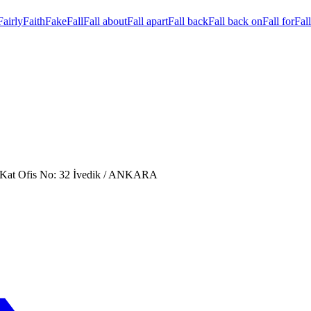
Fairly
Faith
Fake
Fall
Fall about
Fall apart
Fall back
Fall back on
Fall for
Fall
. Kat Ofis No: 32 İvedik / ANKARA