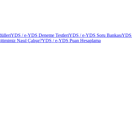
ülleri
YDS / e-YDS Deneme Testleri
YDS / e-YDS Soru Bankası
YDS 
itimimiz Nasıl Çalışır?
YDS / e-YDS Puan Hesaplama