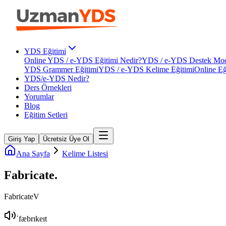
YDS Eğitimi
Online YDS / e-YDS Eğitimi Nedir?
YDS / e-YDS Destek Mod
YDS Grammer Eğitimi
YDS / e-YDS Kelime Eğitimi
Online Eğ
YDS/e-YDS Nedir?
Ders Örnekleri
Yorumlar
Blog
Eğitim Setleri
Giriş Yap
Ücretsiz Üye Ol
Ana Sayfa
Kelime Listesi
Fabricate
.
Fabricate
V
ˈfæbrɪkeɪt