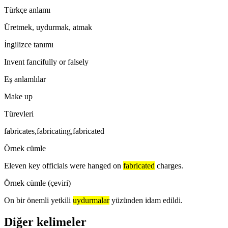
Türkçe anlamı
Üretmek, uydurmak, atmak
İngilizce tanımı
Invent fancifully or falsely
Eş anlamlılar
Make up
Türevleri
fabricates,fabricating,fabricated
Örnek cümle
Eleven key officials were hanged on
fabricated
charges.
Örnek cümle (çeviri)
On bir önemli yetkili
uydurmalar
yüzünden idam edildi.
Diğer kelimeler