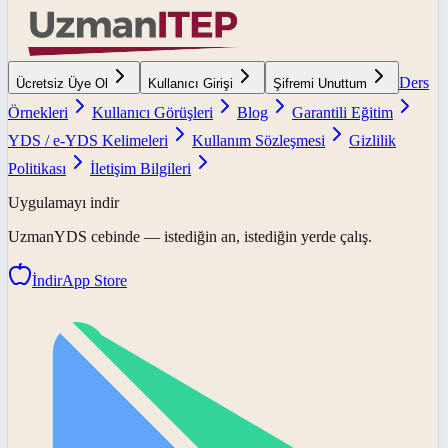
Ders
Ücretsiz Üye Ol
Kullanıcı Girişi
Şifremi Unuttum
Örnekleri
Kullanıcı Görüşleri
Blog
Garantili Eğitim
YDS / e-YDS Kelimeleri
Kullanım Sözleşmesi
Gizlilik
Politikası
İletişim Bilgileri
Uygulamayı indir
UzmanYDS
cebinde — istediğin an, istediğin yerde çalış.
İndir
App Store