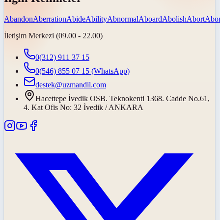
Abandon
Aberration
Abide
Ability
Abnormal
Aboard
Abolish
Abort
Abor
İletişim Merkezi (09.00 - 22.00)
0(312) 911 37 15
0(546) 855 07 15
(WhatsApp)
destek@uzmandil.com
Hacettepe İvedik OSB. Teknokenti 1368. Cadde No.61,
4. Kat Ofis No: 32 İvedik / ANKARA