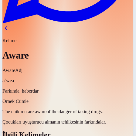
Kelime
Aware
Aware
Adj
əˈweə
Farkında, haberdar
Örnek Cümle
The children are
aware
of the danger of taking drugs.
Çocukları uyuşturucu almanın tehlikesinin
farkındalar
.
İlgili Kelimeler